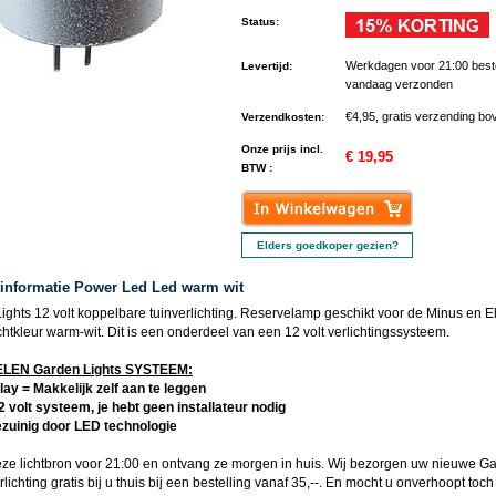
Status
:
Werkdagen voor 21:00 best
Levertijd
:
vandaag verzonden
€4,95, gratis verzending bo
Verzendkosten
:
Onze prijs incl.
€ 19,95
BTW :
Elders goedkoper gezien?
informatie Power Led Led warm wit
ights 12 volt koppelbare tuinverlichting. Reservelamp geschikt voor de Minus en E
chtkleur warm-wit. Dit is een onderdeel van een 12 volt verlichtingssysteem.
EN Garden Lights SYSTEEM:
lay = Makkelijk zelf aan te leggen
12 volt systeem, je hebt geen installateur nodig
ezuinig door LED technologie
eze
lichtbron
voor 21:00 en ontvang ze morgen in huis. Wij bezorgen uw nieuwe
Ga
lichting gratis bij u thuis bij een bestelling vanaf 35,--. En mocht u onverhoopt toch