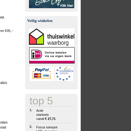
eld,
Veilig winkelen
ven €35,--
latus
top 5
1.
Actie
startsets
vanaf
€ 27,71
rden
2.
 niet
Focus tuinspot