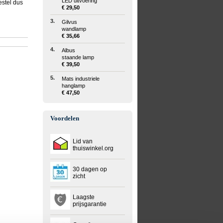
LED uitvoering
estel dus
€ 29,50
3.
Gilvus
wandlamp
€ 35,66
4.
Albus
staande lamp
€ 39,50
5.
Mats industriele
hanglamp
€ 47,50
Voordelen
Lid van
thuiswinkel.org
30 dagen op
zicht
Laagste
prijsgarantie