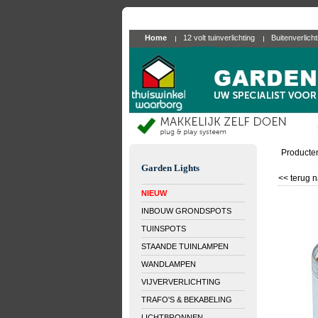
Home
12 volt tuinverlichting
Buitenverlich
Producte
Garden Lights
<< terug n
NIEUW
INBOUW GRONDSPOTS
TUINSPOTS
STAANDE TUINLAMPEN
WANDLAMPEN
VIJVERVERLICHTING
TRAFO'S & BEKABELING
LICHTBRONNEN