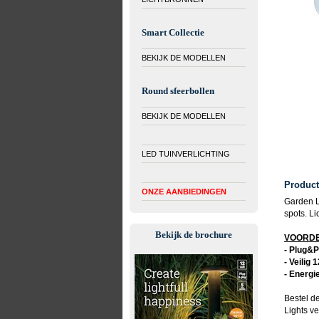
Smart Collectie
BEKIJK DE MODELLEN
Round sfeerbollen
BEKIJK DE MODELLEN
LED TUINVERLICHTING
Product
ONZE AANBIEDINGEN
Garden L
spots. Li
Bekijk de brochure
VOORDEL
- Plug&P
- Veilig 
- Energi
Bestel d
Lights
ver