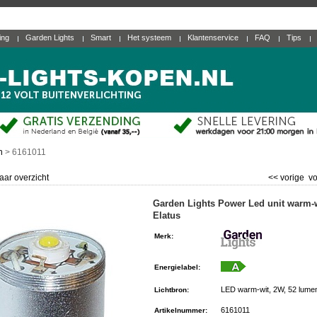
ting
Garden Lights
Smart
Het systeem
Klantenservice
FAQ
Tips
n
>
6161011
aar overzicht
<< vorige
vo
Garden Lights Power Led unit warm-
Elatus
Merk
:
Energielabel
:
LED warm-wit, 2W, 52 lume
Lichtbron
:
6161011
Artikelnummer
: