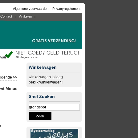
Algemene voorwaarden
Privacyregelement
Contact
Artikelen
Winkelwagen
winkelwagen is leeg
lgende >>
bekijk winkelwagen!
wit Minus
Snel Zoeken
Zoek
n