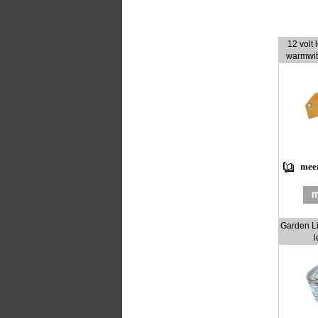
12 volt 
warmwit
meer
Garden Li
l