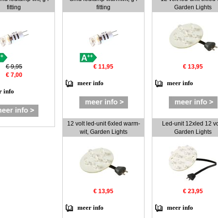
fitting
fitting
Garden Lights
€ 9,95
€ 11,95
€ 13,95
€ 7,00
meer info
meer info
 info
12 volt led-unit 6xled warm-
Led-unit 12xled 12 vo
wit, Garden Lights
Garden Lights
€ 13,95
€ 23,95
meer info
meer info