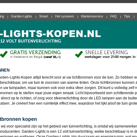
ting
Garden Lights
Smart
Het systeem
Klantenservice
FAQ
Tips
NNEN
arden-Lights-Kopen altijd terecht voor al uw lichtbronnen voor de tuin. Zo hebben w
eschikbaar, om uw tuin te voorzien van warme tinten. Onze lichtbronnen kunnen 
an uw tuinpaden, maar kunnen ook voor extra sfeer zorgen. Dit kunt u volledig zelf 
bronnen op te stellen naar jouw eigen smaak. Licht bijvoorbeeld een schitterende pl
 direct op te richten, of zorg voor sfeerverlichting door de LED lampen aan de bui
atsen. Je creëert hier een ruimtelijk effect mee, waardoor het lijkt alsof de tuin grote
tbronnen kopen
wij voor specialist zijn op het gebied van tuinverlichting, is omdat wij samenwerke
producenten. Garden-Lights is een 12 volt tuinverlichting, welke beschikbaar is in d
voeringen en wattages. Onze Garden-Lights zijn duurzaam en energiezuinig, wat erv