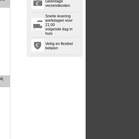
Geen/lage
verzendkosten
Snelle levering
werkdagen voor
21:00
volgende dag in
huis
Veilig en flexibel
betalen
lt,