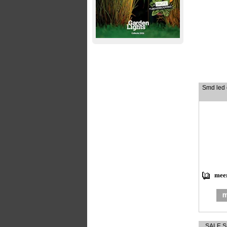
Smd led 
meer
SALE Sm