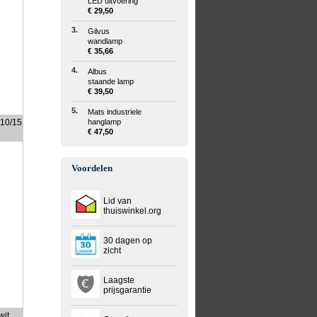
LED uitvoering
€ 29,50
3.
Gilvus
wandlamp
€ 35,66
4.
Albus
staande lamp
€ 39,50
5.
Mats industriele
t10/15
hanglamp
€ 47,50
Voordelen
Lid van
thuiswinkel.org
30 dagen op
zicht
Laagste
prijsgarantie
wit,