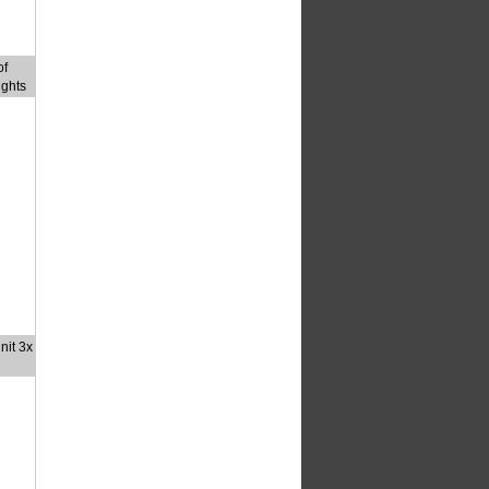
of
ights
nit 3x