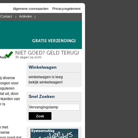
Algemene voorwaarden
Privacyregelement
Contact
Artikelen
Winkelwagen
winkelwagen is leeg
ij diverse
bekijk winkelwagen!
zorgen voor
reguleren
at uit, door
Snel Zoeken
tenkanten van
r is
Zoek
n met
iverse
oor zorgt dat