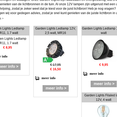
genieten van de lichtbronnen in de tuin. Al onze
12V lampen
zijn uitgerust met een 
ijving, zodat je zeker weet dat je kiest voor de juist lichtbron! Heb je nog vragen? 
en wij voor gedegen advies, zodat je snel kunt genieten van de juiste lichtbron in 
n
>
n Lights Ledlamp
Garden Lights Ledlamp 12V,
Garden Lights Ledlamp 
11, 1.7 watt
2,5 watt, MR16
watt
€ 8,95
 info
€ 17,95
€ 9,95
€ 16,50
meer info
meer info
Garden Lights Filaled 
12V, 4 watt