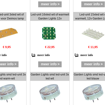
led-unit 3xled wit of
Led-unit 16xled wit of warmwit
Led-unit 15xled wit 
 voor Deimos lamp
Garden Lights 12v
warmwit, 12v Garden L
€ 9,95
€ 22,95
€ 11,95
 info
meer info
meer info
ghts smd led-unit 3x
Garden Lights smd led-unit 3x
Garden Lights smd led-u
ed warm-wit
led wit
led blauw