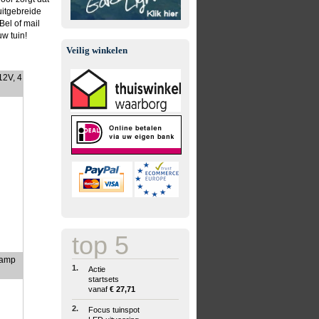
uitgebreide
Bel of mail
uw tuin!
Veilig winkelen
12V, 4
top 5
lamp
1.
Actie
startsets
vanaf
€ 27,71
2.
Focus tuinspot