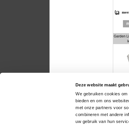
meer
Garden Li
l
Deze website maakt gebru
meer
We gebruiken cookies om c
bieden en om ons websitev
met onze partners voor so
combineren met andere inf
powered 
uw gebruik van hun servic