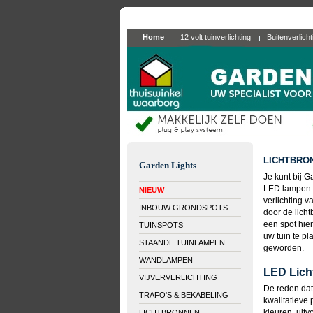
Home
12 volt tuinverlichting
Buitenverlich
LICHTBRO
Garden Lights
Je kunt bij G
LED lampen b
NIEUW
verlichting v
INBOUW GRONDSPOTS
door de licht
een spot hier
TUINSPOTS
uw tuin te pla
STAANDE TUINLAMPEN
geworden.
WANDLAMPEN
LED Lich
VIJVERVERLICHTING
De reden dat 
TRAFO'S & BEKABELING
kwalitatieve 
kleuren, uit
LICHTBRONNEN