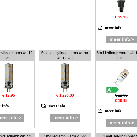
€ 15,95
meer info
cylinder lamp wit 12
Smd led cylinder lamp warm-
Smd ledlamp warm-wit, 
volt
wit 12 volt
fitting
€ 12,95
€ 1.295,00
€ 12,95
€ 10,95
 info
meer info
meer info
d ledlamp wit, g4
Smd ledlamp warmwit, g4
12 volt led-unit 6xled 