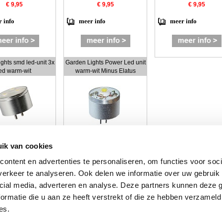
€ 9,95
€ 9,95
€ 9,95
 info
meer info
meer info
ghts smd led-unit 3x
Garden Lights Power Led unit
ed warm-wit
warm-wit Minus Elatus
€ 13,95
€ 19,95
ik van cookies
 info
meer info
ontent en advertenties te personaliseren, om functies voor soci
erkeer te analyseren. Ook delen we informatie over uw gebruik 
cial media, adverteren en analyse. Deze partners kunnen deze
ormatie die u aan ze heeft verstrekt of die ze hebben verzameld
by
myShop.com
es.