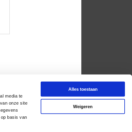
Alles toestaan
al media te
van onze site
Weigeren
 gegevens
 op basis van
1 - 20