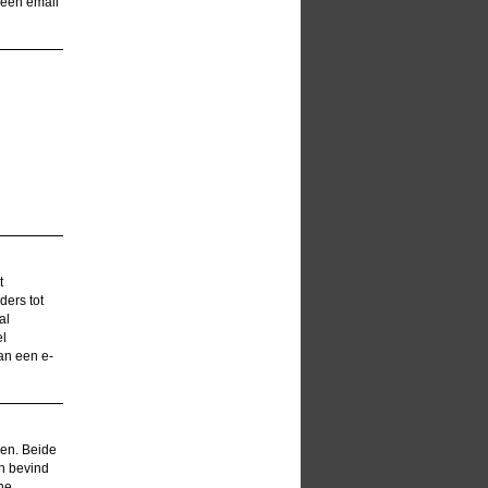
 een email
t
ders tot
al
el
an een e-
len. Beide
h bevind
ne