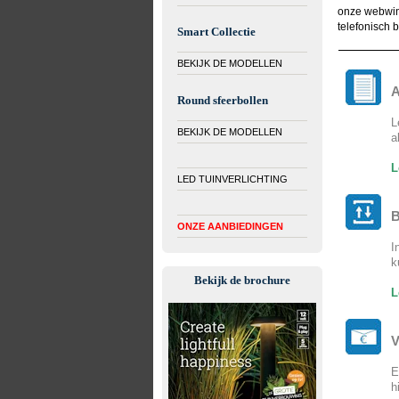
onze webwin
telefonisch 
Smart Collectie
BEKIJK DE MODELLEN
A
Round sfeerbollen
L
BEKIJK DE MODELLEN
a
L
LED TUINVERLICHTING
B
ONZE AANBIEDINGEN
I
k
Bekijk de brochure
L
V
E
h