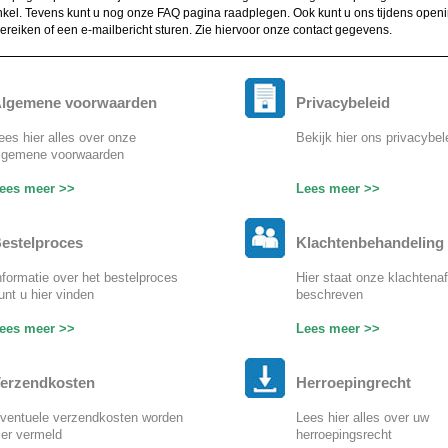
kel. Tevens kunt u nog onze FAQ pagina raadplegen. Ook kunt u ons tijdens open
bereiken of een e-mailbericht sturen. Zie hiervoor onze contact gegevens.
lgemene voorwaarden
Privacybeleid
ees hier alles over onze
Bekijk hier ons privacybel
lgemene voorwaarden
ees meer >>
Lees meer >>
estelproces
Klachtenbehandeling
nformatie over het bestelproces
Hier staat onze klachtena
unt u hier vinden
beschreven
ees meer >>
Lees meer >>
erzendkosten
Herroepingrecht
ventuele verzendkosten worden
Lees hier alles over uw
ier vermeld
herroepingsrecht