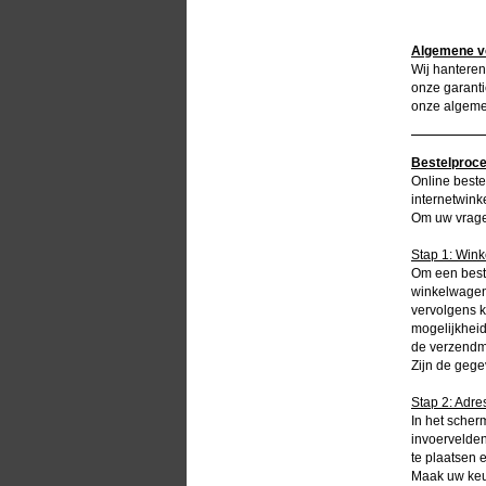
Algemene v
Wij hanteren
onze garanti
onze algeme
Bestelproce
Online beste
internetwink
Om uw vragen
Stap 1: Win
Om een beste
winkelwagen 
vervolgens k
mogelijkheid
de verzendm
Zijn de gege
Stap 2: Adr
In het scher
invoervelden
te plaatsen 
Maak uw keu