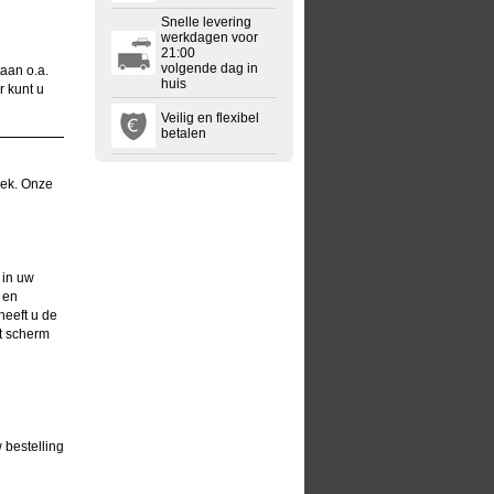
Snelle levering
werkdagen voor
21:00
volgende dag in
aan o.a.
huis
r kunt u
Veilig en flexibel
betalen
eek. Onze
 in uw
 en
heeft u de
it scherm
 bestelling