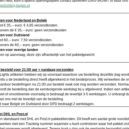
gen hebt, kunt u tijdens openingstijden contact opnemen 0343-591467 of stuur ons
erlichting-kopen.nl
en voor Nederland en
België
tot € 35,-- euro: € 4,95 verzendkosten.
boven de € 35,-- euro: geen verzendkosten
en voor Duitsland
tot 60,-- euro: 7,50 verzendkosten.
boven de 60,-- euro: geen verzendkosten
en voor overige landen
en op aanvraag, deze zijn afhankelijk van het pakketgewicht
besteld voor 21:00 uur = vandaag verzonden
Lights artikelen hebben wij op voorraad waardoor uw bestelling dezelfde dag word
its u de bestelling direct heeft afgerekend in het bestelproces. Wij verwerken de or
aardoor bestellingen na 21:00 uur besteld vaak ook nog worden verzonden. Norma
rdt de bestelling dan de eerstvolgende werkdag bij u afgeleverd. Indien een artik
iet of onvoldoende voorradig is bedraagt de levertijd 3-5 werkdagen. U ontvangt d
an ons met de levertijd van de bestelling.
jd naar België en Duitsland door DPD bedraagt 2 werkdagen.
t DHL en Post.nl
n standaard met DHL en Post.nl pakketdiensten. Dit heeft een aantal grote voorde
 werken met een Tracking nummer waarmee u kunt controleren waar het pakket zic
et ongeveer wordt afgeleverd. Tevens kunt u dan ook de geplande bezorgtijd onli