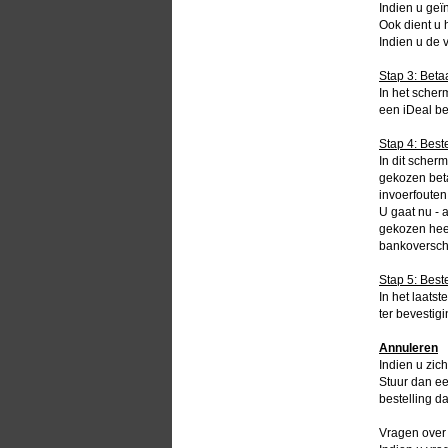
Indien u geï
Ook dient u 
Indien u de 
Stap 3: Beta
In het scher
een iDeal bet
Stap 4: Best
In dit scher
gekozen beta
invoerfouten.
U gaat nu - 
gekozen heef
bankoverschr
Stap 5: Best
In het laats
ter bevestig
Annuleren
Indien u zic
Stuur dan e
bestelling da
Vragen over 