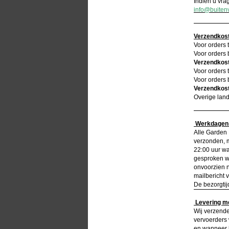
Indien u vra
info@buitenv
Verzendkost
Voor orders 
Voor orders 
Verzendkost
Voor orders 
Voor orders 
Verzendkost
Overige land
Werkdagen 
Alle Garden 
verzonden, m
22:00 uur w
gesproken wo
onvoorzien n
mailbericht v
De bezorgti
Levering me
Wij verzende
vervoerders
en wanneer h