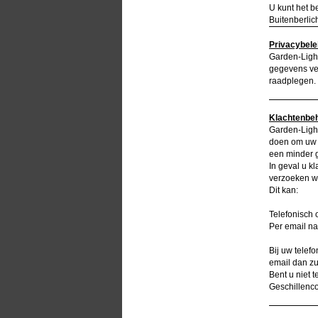
U kunt het 
Buitenberlic
Privacybele
Garden-Light
gegevens ver
raadplegen.
Klachtenbe
Garden-Light
doen om uw b
een minder g
In geval u k
verzoeken wi
Dit kan:
Telefonisch
Per email na
Bij uw telef
email dan zu
Bent u niet 
Geschillenc