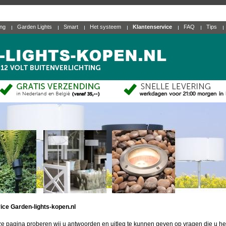
ing
Garden Lights
Smart
Het systeem
Klantenservice
FAQ
Tips
ice Garden-lights-kopen.nl
e pagina proberen wij u antwoorden en uitleg te kunnen geven op vragen die u he