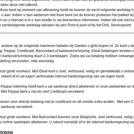
dien deze niet uitkomt.
t thuis bent op moment van aflevering biedt de koerier de eerst volgende werkdag h
 u aan. Indien u dan wederom niet thuis bent zal de koerier proberen het pakket bi
en en u hiervan d.m.v. een briefje in uw brievenbus informeren. Indien dit ook niet lu
e eerstvolgende werkdag ophalen bij een Post.nl punt of bij het DHL Servicepoint.
 andere op de volgende manieren betalen bij Garden-Lights-kopen.nl. Zo kunt u k
ng, Paypal, Creditcard, Bancontact of bankoverschrijving. iDeal betalingen worden d
n bankoverschrijving duurt 2-3 werkdagen. Zodra wij uw betaling hebben ontvang
telling verzonden, mits voorradig.
onze grote voorkeur. Met iDeal kunt u snel, vertrouwd, veilig en gemakkelijk u onli
 rekent af in uw eigen vertrouwde internet bankomgeving van uw eigen bank.
 Paypal rekening heeft kunt u uw aankoop direct afrekenen in onze webwinkel en d
. Met Paypal bent u net als met Creditcard verzekerd.
kiezen voor directe betaling met je creditcard en dit zonder extra kosten. Met een C
je aankoop verzekerd.
onze grote voorkeur. Met Bancontact kunnen onze Belgische, snel vertrouwd, veilig
u online aankopen afrekenen. U rekent namelijk af in de internet bankomgeving v
rijving