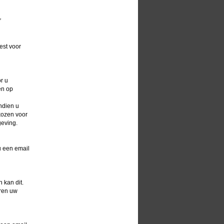
’
est voor
r u
en op
ndien u
kozen voor
geving.
u een email
 kan dit.
ren uw