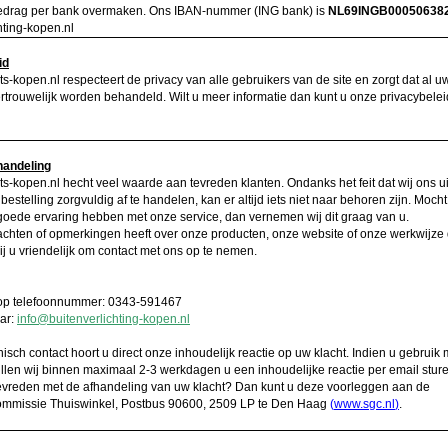
bedrag per bank overmaken. Ons IBAN-nummer (ING bank) is
NL69INGB00050638
hting-kopen.nl
id
s-kopen.nl respecteert de privacy van alle gebruikers van de site en zorgt dat al u
trouwelijk worden behandeld. Wilt u meer informatie dan kunt u onze privacybele
handeling
s-kopen.nl hecht veel waarde aan tevreden klanten. Ondanks het feit dat wij ons ui
estelling zorgvuldig af te handelen, kan er altijd iets niet naar behoren zijn. Mocht
oede ervaring hebben met onze service, dan vernemen wij dit graag van u.
lachten of opmerkingen heeft over onze producten, onze website of onze werkwijze
j u vriendelijk om contact met ons op te nemen.
 op telefoonnummer: 0343-591467
ar:
info@buitenverlichting-kopen.nl
onisch contact hoort u direct onze inhoudelijk reactie op uw klacht. Indien u gebruik
llen wij binnen maximaal 2-3 werkdagen u een inhoudelijke reactie per email sture
tevreden met de afhandeling van uw klacht? Dan kunt u deze voorleggen aan de
ommissie Thuiswinkel, Postbus 90600, 2509 LP te Den Haag
(
www.sgc.nl
)
.