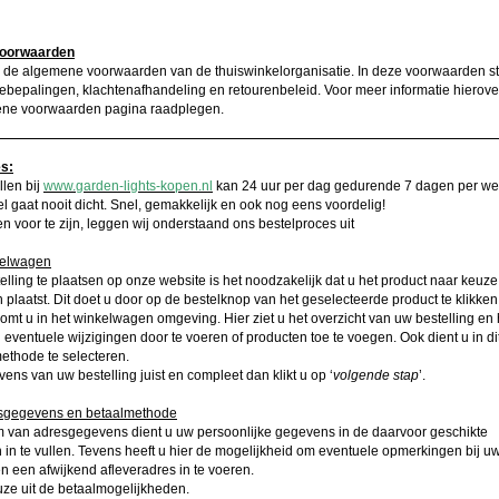
oorwaarden
 de algemene voorwaarden van de thuiswinkelorganisatie. In deze voorwaarden st
ebepalingen, klachtenafhandeling en retourenbeleid. Voor meer informatie hierove
ne voorwaarden pagina raadplegen.
s:
llen bij
www.garden-lights-kopen.nl
kan 24 uur per dag gedurende 7 dagen per w
el gaat nooit dicht. Snel, gemakkelijk en ook nog eens voordelig!
 voor te zijn, leggen wij onderstaand ons bestelproces uit
kelwagen
lling te plaatsen op onze website is het noodzakelijk dat u het product naar keuze
plaatst. Dit doet u door op de bestelknop van het geselecteerde product te klikken
omt u in het winkelwagen omgeving. Hier ziet u het overzicht van uw bestelling en 
 eventuele wijzigingen door te voeren of producten toe te voegen. Ook dient u in d
ethode te selecteren.
vens van uw bestelling juist en compleet dan klikt u op ‘
volgende stap
’.
esgegevens en betaalmethode
m van adresgegevens dient u uw persoonlijke gegevens in de daarvoor geschikte
 in te vullen. Tevens heeft u hier de mogelijkheid om eventuele opmerkingen bij uw
en een afwijkend afleveradres in te voeren.
ze uit de betaalmogelijkheden.