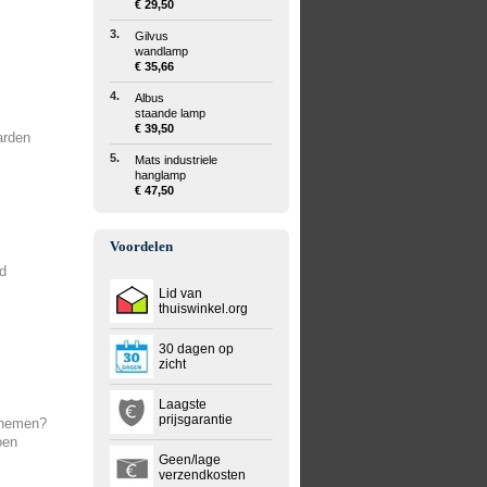
€ 29,50
3.
Gilvus
wandlamp
€ 35,66
4.
Albus
staande lamp
€ 39,50
arden
5.
Mats industriele
hanglamp
€ 47,50
Voordelen
id
Lid van
thuiswinkel.org
30 dagen op
zicht
Laagste
prijsgarantie
pnemen?
oen
Geen/lage
verzendkosten