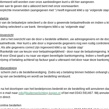
nformeerd wilt worden over onze aanbiedingen kunt u dit hier aangeven.
hier aan te geven dat u akkoord bent met onze voorwaarden.
verplichte invoervelden (aangegeven met
*
) heeft ingevuld klikt u op ’
volgende stap
alwijze
m van de betaalwijze selecteert u de door u gewenste betaalmethode en indien u ki
aling selecteert u uw bank. Vervolgens klikt u op ’
volgende stap
’
eloverzicht
m ziet u het overzicht van de door u bestelde artikelen, uw adresgegevens en de doo
almethode. Hier kunt u alle door u ingevoerde gegevens nog een rustig controler
 Als alle gegevens correct zijn ingevoerd klikt u op ’
laatste stap
’
afhankelijk van uw keuze voor betaalmogelijkheid - door naar de betaalomgeving. I
t voor iDeal gaat u nu naar uw eigen beveiligde bankomgeving. Indien u heeft ge
ijving of betaling achteraf op factuur gaat u uiteraard niet door naar deze bankom
elbevestiging
te scherm ziet u de bestelbevestiging. Zodra wij u betaling binnen hebben ontvangt 
ing van uw bestelling en wordt uw bestelling verstuurd.
h na het doorlopen van het bestelproces bedenkt en de bestelling wilt annuleren dan
en e-mail naar
info@buitenverlichting-kopen.nl
of bel met 0343-591467. Wij annule
n direct.
online bestellen