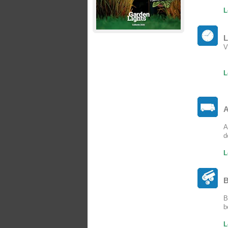
L
L
V
L
A
A
d
L
B
B
b
L