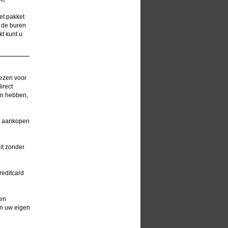
et pakket
j de buren
kt kunt u
iezen voor
irect
en hebben,
ne aankopen
it zonder
reditcard
 en
an uw eigen