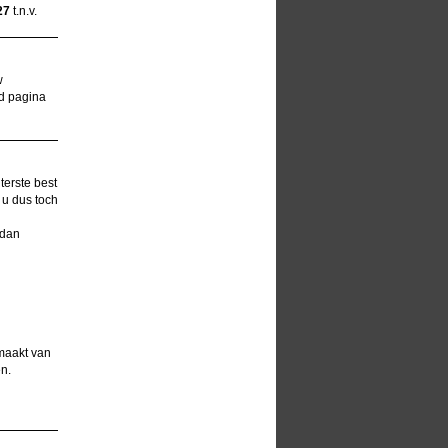
27
t.n.v.
w
id pagina
terste best
 u dus toch
 dan
 maakt van
n.