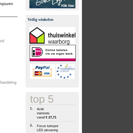
ingsuren
Veilig winkelen
eid
fhandeling
top 5
1.
Actie
startsets
vanaf
€ 27,71
2.
Focus tuinspot
LED uitvoering