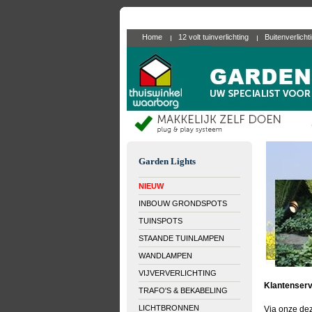
Home
12 volt tuinverlichting
Buitenverlicht
Garden Lights
NIEUW
INBOUW GRONDSPOTS
TUINSPOTS
STAANDE TUINLAMPEN
WANDLAMPEN
VIJVERVERLICHTING
Klantenserv
TRAFO'S & BEKABELING
LICHTBRONNEN
Via onze dez