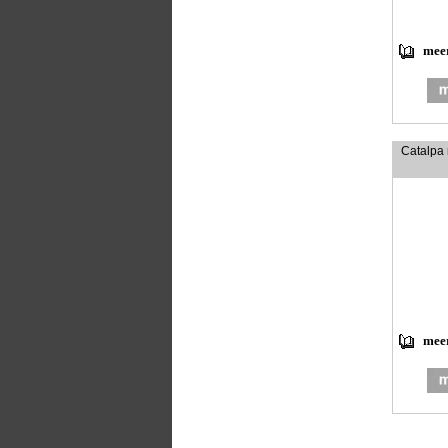
meer
Catalpa 
meer