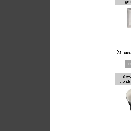
gro
meer
Brevu
gronds