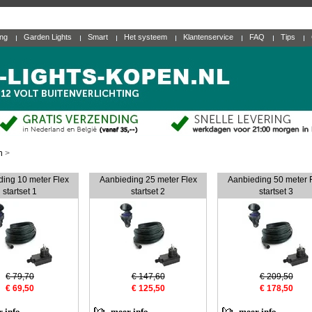
ing
Garden Lights
Smart
Het systeem
Klantenservice
FAQ
Tips
n
>
ing 10 meter Flex
Aanbieding 25 meter Flex
Aanbieding 50 meter 
startset 1
startset 2
startset 3
€ 79,70
€ 147,60
€ 209,50
€ 69,50
€ 125,50
€ 178,50