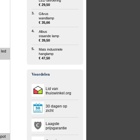
LED uitvoering
€ 29,50
3.
Gilvus
wandlamp
€ 35,66
4.
Albus
staande lamp
€ 39,50
5.
Mats industriele
 led
hanglamp
€ 47,50
Voordelen
Lid van
thuiswinkel.org
30 dagen op
zicht
Laagste
prijsgarantie
spot