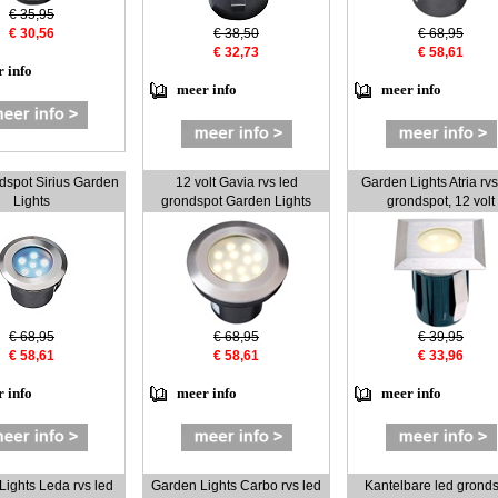
€ 35,95
€ 30,56
€ 38,50
€ 68,95
€ 32,73
€ 58,61
 info
meer info
meer info
dspot Sirius Garden
12 volt Gavia rvs led
Garden Lights Atria rvs
Lights
grondspot Garden Lights
grondspot, 12 volt
€ 68,95
€ 68,95
€ 39,95
€ 58,61
€ 58,61
€ 33,96
 info
meer info
meer info
Lights Leda rvs led
Garden Lights Carbo rvs led
Kantelbare led grond