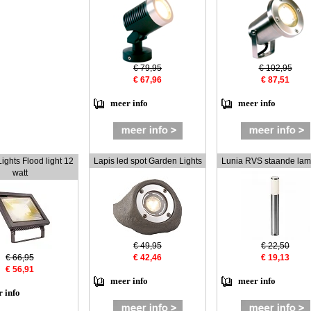
€ 79,95
€ 102,95
€ 67,96
€ 87,51
meer info
meer info
ights Flood light 12
Lapis led spot Garden Lights
Lunia RVS staande lam
watt
€ 49,95
€ 22,50
€ 66,95
€ 42,46
€ 19,13
€ 56,91
meer info
meer info
 info