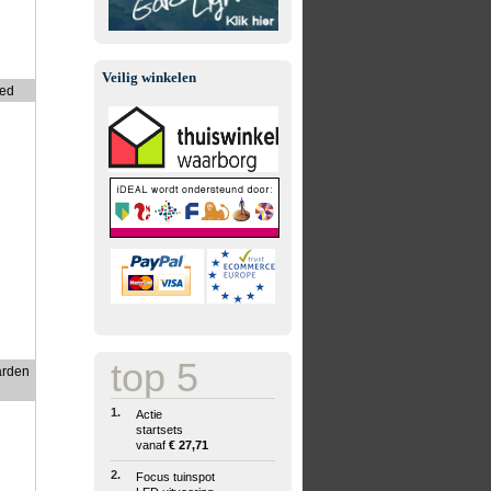
Veilig winkelen
led
top 5
arden
1.
Actie
startsets
vanaf
€ 27,71
2.
Focus tuinspot