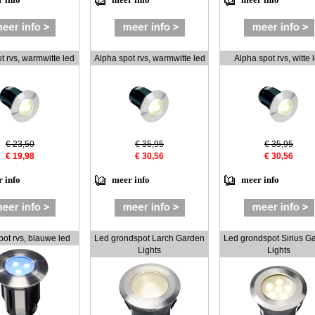
 info
meer info
meer info
t rvs, warmwitte led
Alpha spot rvs, warmwitte led
Alpha spot rvs, witte 
€ 23,50
€ 35,95
€ 35,95
€ 19,98
€ 30,56
€ 30,56
 info
meer info
meer info
pot rvs, blauwe led
Led grondspot Larch Garden
Led grondspot Sirius G
Lights
Lights