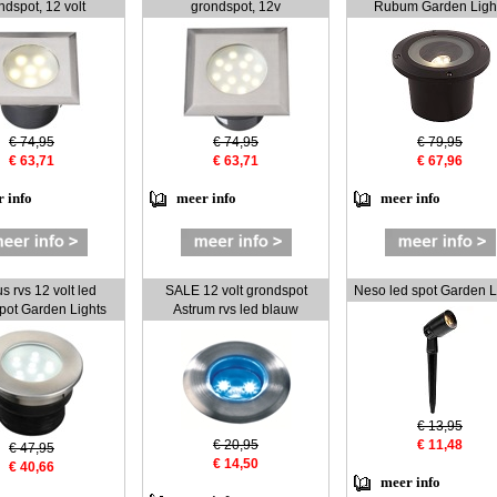
ndspot, 12 volt
grondspot, 12v
Rubum Garden Ligh
€ 74,95
€ 74,95
€ 79,95
€ 63,71
€ 63,71
€ 67,96
 info
meer info
meer info
s rvs 12 volt led
SALE 12 volt grondspot
Neso led spot Garden L
pot Garden Lights
Astrum rvs led blauw
€ 13,95
€ 20,95
€ 11,48
€ 47,95
€ 14,50
€ 40,66
meer info