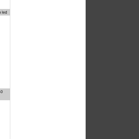
p led
40