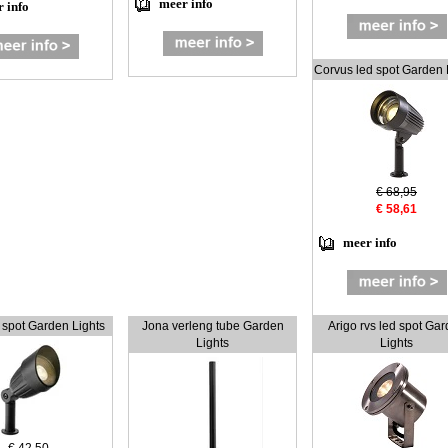
meer info
 info
Corvus led spot Garden 
€ 68,95
€ 58,61
meer info
 spot Garden Lights
Jona verleng tube Garden
Arigo rvs led spot Ga
Lights
Lights