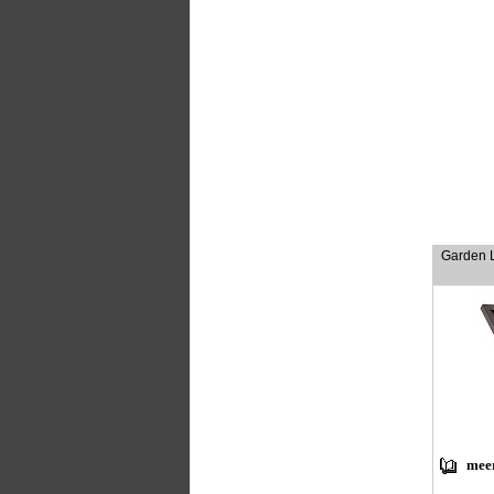
Garden L
meer