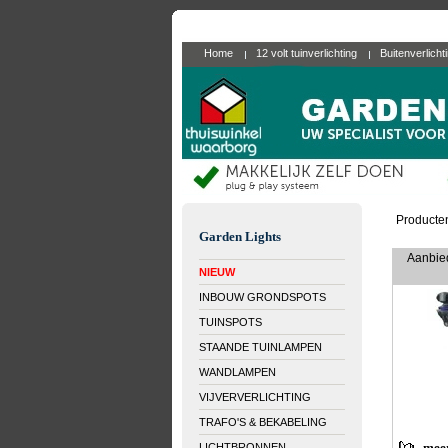
Home
12 volt tuinverlichting
Buitenverlicht
Producte
Garden Lights
Aanbied
NIEUW
INBOUW GRONDSPOTS
TUINSPOTS
STAANDE TUINLAMPEN
WANDLAMPEN
VIJVERVERLICHTING
TRAFO'S & BEKABELING
LICHTBRONNEN