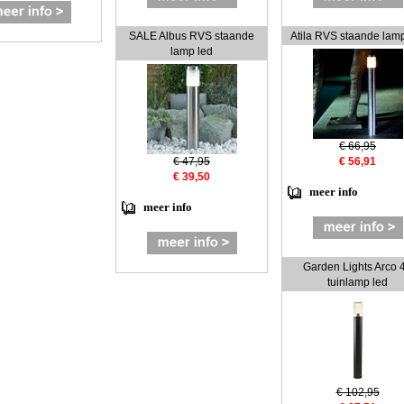
SALE Albus RVS staande
Atila RVS staande lam
lamp led
€ 66,95
€ 47,95
€ 56,91
€ 39,50
meer info
meer info
Garden Lights Arco 
tuinlamp led
€ 102,95