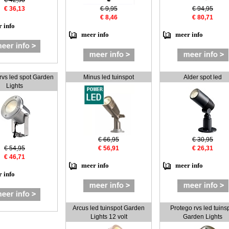
€ 42,50
€ 36,13
€ 9,95
€ 94,95
€ 8,46
€ 80,71
 info
meer info
meer info
rvs led spot Garden
Minus led tuinspot
Alder spot led
Lights
€ 66,95
€ 30,95
€ 54,95
€ 56,91
€ 26,31
€ 46,71
meer info
meer info
 info
Arcus led tuinspot Garden
Protego rvs led tuins
Lights 12 volt
Garden Lights