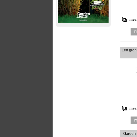
meer
Led gron
meer
Garden 