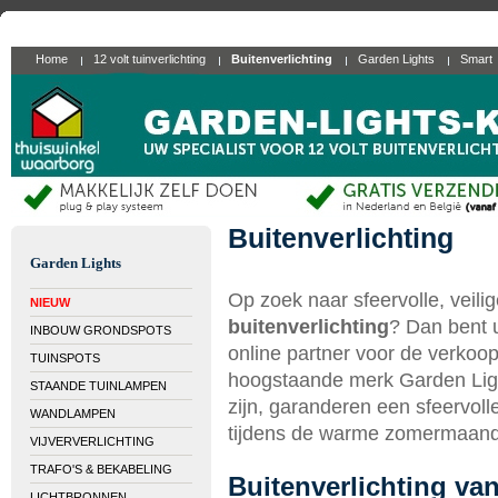
Home
12 volt tuinverlichting
Buitenverlichting
Garden Lights
Smart
Buitenverlichting
Garden Lights
Op zoek naar sfeervolle, veil
NIEUW
buitenverlichting
? Dan bent u
INBOUW GRONDSPOTS
online partner voor de verkoop
TUINSPOTS
hoogstaande merk Garden Lights
STAANDE TUINLAMPEN
zijn, garanderen een sfeervoll
WANDLAMPEN
tijdens de warme zomermaande
VIJVERVERLICHTING
TRAFO'S & BEKABELING
Buitenverlichting va
LICHTBRONNEN