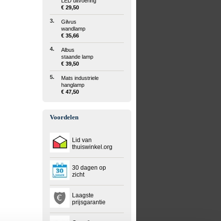
LED uitvoering
€ 29,50
3.
Gilvus
wandlamp
€ 35,66
4.
Albus
staande lamp
€ 39,50
5.
Mats industriele
hanglamp
€ 47,50
Voordelen
Lid van
thuiswinkel.org
30 dagen op
zicht
Laagste
prijsgarantie