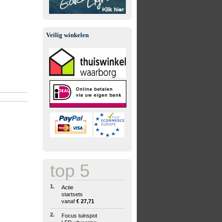
Veilig winkelen
top 5
1.
Actie
startsets
vanaf
€ 27,71
2.
Focus tuinspot