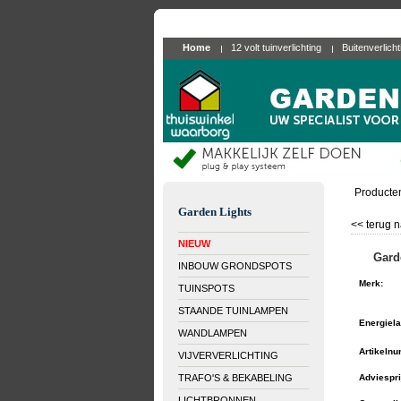
Home
12 volt tuinverlichting
Buitenverlich
Producte
Garden Lights
<< terug n
NIEUW
Gard
INBOUW GRONDSPOTS
Merk
:
TUINSPOTS
STAANDE TUINLAMPEN
Energiela
WANDLAMPEN
Artikeln
VIJVERVERLICHTING
TRAFO'S & BEKABELING
Adviespri
LICHTBRONNEN