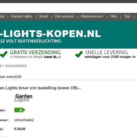
ting
Garden Lights
Smart
Het systeem
Klantenservice
FAQ
Tips
n
>
sensorkado2
aar overzicht
en Lights timer icm bestelling boven 150,--
bel
:
sensorkado2
ummer
:
€ 39,95
js
: