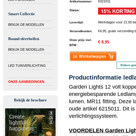
6321011
Artikelnummer
:
Status
:
Smart Collectie
Werkdagen voor 21:00 be
Levertijd
:
BEKIJK DE MODELLEN
€4,95, gratis verzending 
Verzendkosten
:
Round sfeerbollen
Onze prijs incl.
€ 8,95
BTW :
BEKIJK DE MODELLEN
Elders go
LED TUINVERLICHTING
Productinformatie ledl
ONZE AANBIEDINGEN
Garden Lights 12 volt koppe
energiebesparende Ledlamp
Bekijk de brochure
lumen. MR11 fitting. Deze 
oude artikel 6215011. Dit i
verlichtingssysteem.
VOORDELEN Garden Lig