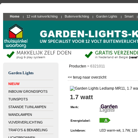
Home
12 volt tuinverlichting
Buitenverlichting
Garden Lights
Smart
Producten
>
6321011
Garden Lights
<< terug naar overzicht
NIEUW
INBOUW GRONDSPOTS
1.7 watt
TUINSPOTS
STAANDE TUINLAMPEN
Merk
:
WANDLAMPEN
Energielabel
:
VIJVERVERLICHTING
TRAFO'S & BEKABELING
LED warm-wit, 1.7W, 120
Lichtbron
:
LICHTBRONNEN