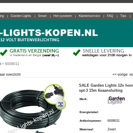
ting
Garden Lights
Smart
Het systeem
Klantenservice
FAQ
Tips
n
>
6008011
aar overzicht
<< vorige
vo
SALE Garden Lights 12v hoo
spt-3 15m 6xaansluiting
Merk
:
Energielabel
:
6008011
Artikelnummer
:
Zwart
Materiaal
: