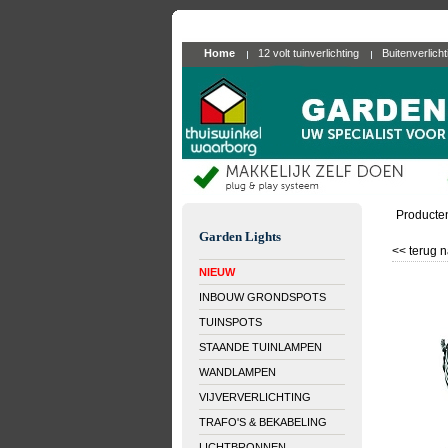
Home
12 volt tuinverlichting
Buitenverlich
Producte
Garden Lights
<< terug n
NIEUW
INBOUW GRONDSPOTS
TUINSPOTS
STAANDE TUINLAMPEN
WANDLAMPEN
VIJVERVERLICHTING
TRAFO'S & BEKABELING
LICHTBRONNEN