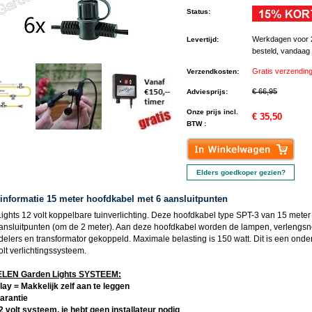
Status
:
Werkdagen voor 
Levertijd
:
besteld, vandaag
Gratis verzendin
Verzendkosten
:
€ 66,95
Adviesprijs
:
Onze prijs incl.
€ 35,50
BTW :
Elders goedkoper gezien?
informatie 15 meter hoofdkabel met 6 aansluitpunten
ights 12 volt koppelbare tuinverlichting. Deze hoofdkabel type SPT-3 van 15 meter
aansluitpunten (om de 2 meter). Aan deze hoofdkabel worden de lampen, verlengsn
delers en transformator gekoppeld. Maximale belasting is 150 watt. Dit is een onde
lt verlichtingssysteem.
EN Garden Lights SYSTEEM:
lay = Makkelijk zelf aan te leggen
garantie
12 volt systeem, je hebt geen installateur nodig