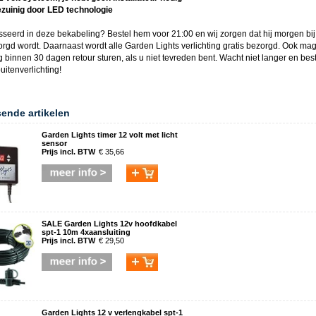
ezuinig door LED technologie
sseerd in deze
bekabeling
? Bestel hem voor 21:00 en wij zorgen dat hij morgen bij
orgd wordt. Daarnaast wordt alle
Garden Lights
verlichting gratis bezorgd. Ook ma
g binnen 30 dagen retour sturen, als u niet tevreden bent. Wacht niet langer en bes
uitenverlichting
!
sende artikelen
Garden Lights timer 12 volt met licht
sensor
Prijs incl. BTW
€ 35,66
SALE Garden Lights 12v hoofdkabel
spt-1 10m 4xaansluiting
Prijs incl. BTW
€ 29,50
Garden Lights 12 v verlengkabel spt-1