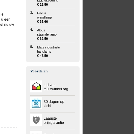
LED uitvoering
€ 29,50
3.
Gilvus
 je
wandlamp
g u een
€ 35,66
tel nu uw
4.
Albus
staande lamp
€ 39,50
5.
Mats industriele
hanglamp
€ 47,50
Voordelen
Lid van
thuiswinkel.org
30 dagen op
zicht
Laagste
prijsgarantie