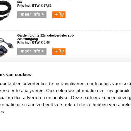
6m
Prijs incl. BTW
€ 17,81
Garden Lights 12v kabelverdeler spt-
2w 3xuitgang
Prijs incl. BTW
€ 8,46
Garden Lights afstandsbediening &
ik van cookies
ontvanger 12 volt
Prijs incl. BTW
€ 74,76
ontent en advertenties te personaliseren, om functies voor soci
erkeer te analyseren. Ook delen we informatie over uw gebruik 
cial media, adverteren en analyse. Deze partners kunnen deze
ormatie die u aan ze heeft verstrekt of die ze hebben verzameld
powered by
myShop.com
es.
Partners
A
 Feedback Company!