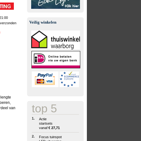
21:00
Veilig winkelen
 verzonden
g
 lengte
oeren,
top 5
rdeel van
1.
Actie
startsets
vanaf
€ 27,71
2.
Focus tuinspot