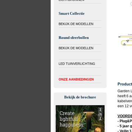
Smart Collectie
BEKIJK DE MODELLEN
Round sfeerbollen
BEKIJK DE MODELLEN
LED TUINVERLICHTING
ONZE AANBIEDINGEN
Product
Garden L
heeft 6 
Bekijk de brochure
kabelver
een 12 vo
VOORDEL
- Plug&P
- 5 jaar 
- Veilig 