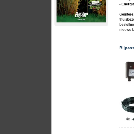
- Energi
Geïntere
thuisbez
bestellin
nieuwe
b
Bijpas