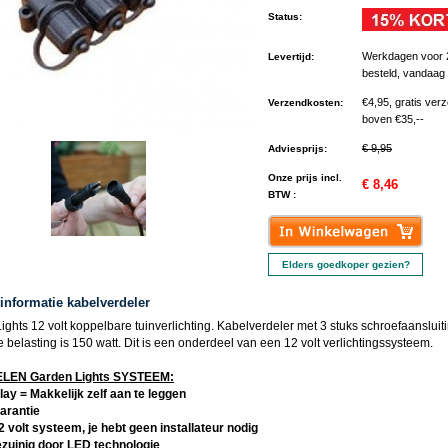
Status
:
Werkdagen voor 
Levertijd
:
besteld, vandaag
€4,95, gratis ver
Verzendkosten
:
boven €35,--
€ 9,95
Adviesprijs
:
Onze prijs incl.
€ 8,46
BTW :
Elders goedkoper gezien?
informatie kabelverdeler
ghts 12 volt koppelbare tuinverlichting. Kabelverdeler met 3 stuks schroefaansluit
belasting is 150 watt. Dit is een onderdeel van een 12 volt verlichtingssysteem.
EN Garden Lights SYSTEEM:
lay = Makkelijk zelf aan te leggen
garantie
12 volt systeem, je hebt geen installateur nodig
ezuinig door LED technologie