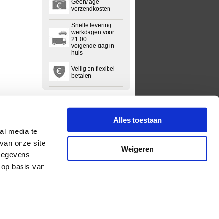
Geen/lage
verzendkosten
Snelle levering
werkdagen voor
21:00
volgende dag in
huis
Veilig en flexibel
betalen
Alles toestaan
al media te
van onze site
Weigeren
 gegevens
 op basis van
lgemene voorwaarden
Privacyregelement
Sitemap