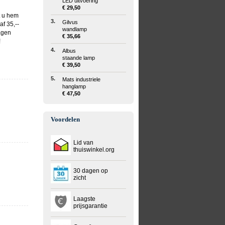
LED uitvoering
€ 29,50
t u hem
3.
Gilvus
f 35,--
wandlamp
agen
€ 35,66
!
4.
Albus
staande lamp
€ 39,50
5.
Mats industriele
hanglamp
€ 47,50
Voordelen
Lid van
thuiswinkel.org
30 dagen op
zicht
Laagste
prijsgarantie