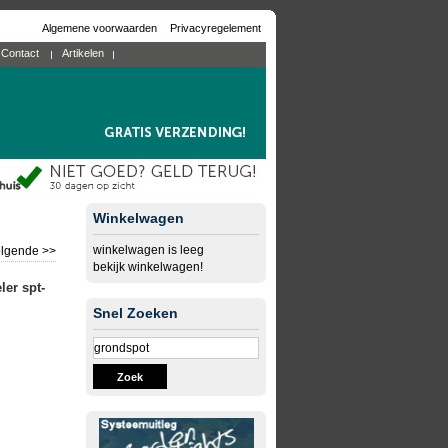
Algemene voorwaarden
Privacyregelement
Contact
Artikelen
Winkelwagen
winkelwagen is leeg
lgende >>
bekijk winkelwagen!
ler spt-
Snel Zoeken
Zoek