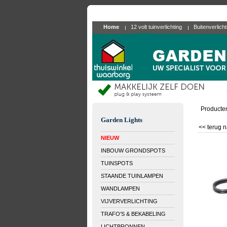
Home
12 volt tuinverlichting
Buitenverlich
Producte
Garden Lights
<< terug n
NIEUW
INBOUW GRONDSPOTS
TUINSPOTS
STAANDE TUINLAMPEN
WANDLAMPEN
VIJVERVERLICHTING
TRAFO'S & BEKABELING
LICHTBRONNEN