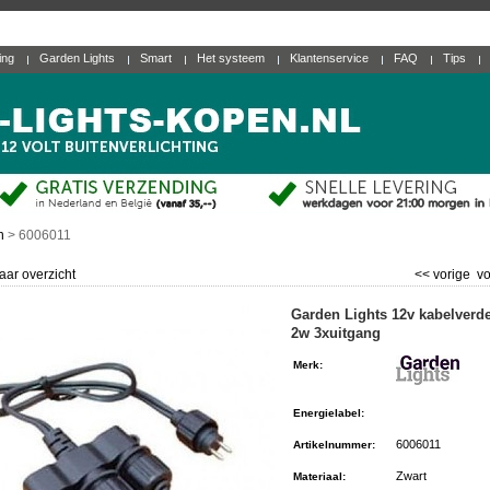
ting
Garden Lights
Smart
Het systeem
Klantenservice
FAQ
Tips
n
>
6006011
aar overzicht
<< vorige
vo
Garden Lights 12v kabelverde
2w 3xuitgang
Merk
:
Energielabel
:
6006011
Artikelnummer
:
Zwart
Materiaal
: