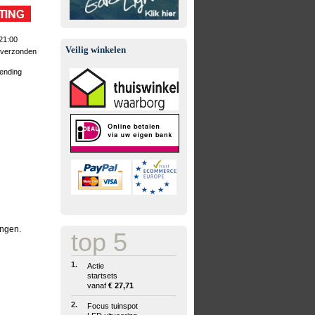
21:00
Veilig winkelen
 verzonden
zending
ingen.
top 5
1.
Actie
startsets
vanaf
€ 27,71
2.
Focus tuinspot