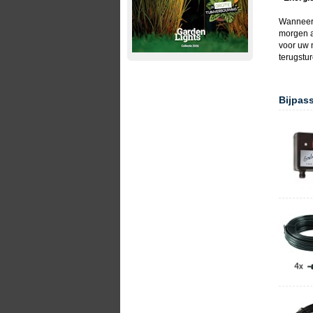
Wanneer 
morgen a
voor uw 
terugstu
Bijpas