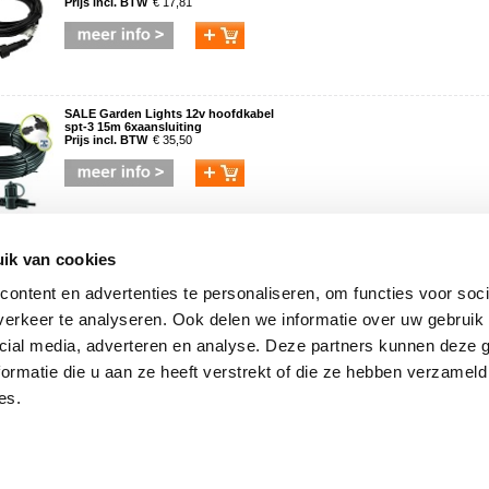
Prijs incl. BTW
€ 17,81
SALE Garden Lights 12v hoofdkabel
spt-3 15m 6xaansluiting
Prijs incl. BTW
€ 35,50
Garden Lights afstandsbediening &
ik van cookies
ontvanger 12 volt
Prijs incl. BTW
€ 74,76
ontent en advertenties te personaliseren, om functies voor soci
erkeer te analyseren. Ook delen we informatie over uw gebruik 
cial media, adverteren en analyse. Deze partners kunnen deze
ormatie die u aan ze heeft verstrekt of die ze hebben verzameld
powered by
myShop.com
es.
Partners
A
 Feedback Company!