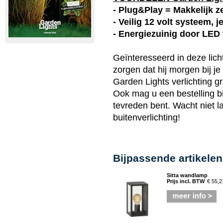
- Plug&Play = Makkelijk ze
- Veilig 12 volt systeem, 
- Energiezuinig door LED
Geïnteresseerd in deze
lic
zorgen dat hij morgen bij j
Garden Lights
verlichting gr
Ook mag u een bestelling bi
tevreden bent. Wacht niet 
buitenverlichting
!
Bijpassende artikelen
Sitta wandlamp
Prijs incl. BTW
€ 55,2