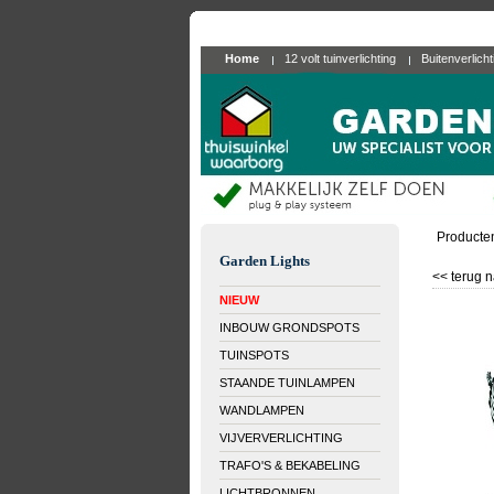
Home
12 volt tuinverlichting
Buitenverlich
Producte
Garden Lights
<< terug n
NIEUW
INBOUW GRONDSPOTS
TUINSPOTS
STAANDE TUINLAMPEN
WANDLAMPEN
VIJVERVERLICHTING
TRAFO'S & BEKABELING
LICHTBRONNEN