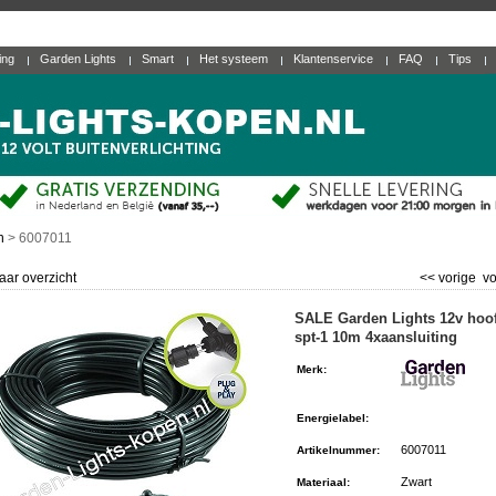
ting
Garden Lights
Smart
Het systeem
Klantenservice
FAQ
Tips
n
>
6007011
aar overzicht
<< vorige
vo
SALE Garden Lights 12v hoo
spt-1 10m 4xaansluiting
Merk
:
Energielabel
:
6007011
Artikelnummer
:
Zwart
Materiaal
: