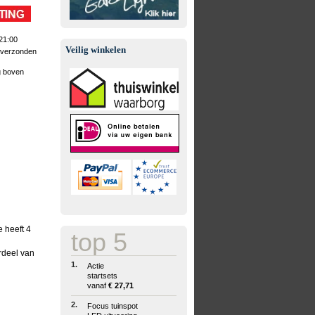
21:00
Veilig winkelen
 verzonden
g boven
e heeft 4
top 5
rdeel van
1.
Actie
startsets
vanaf
€ 27,71
2.
Focus tuinspot