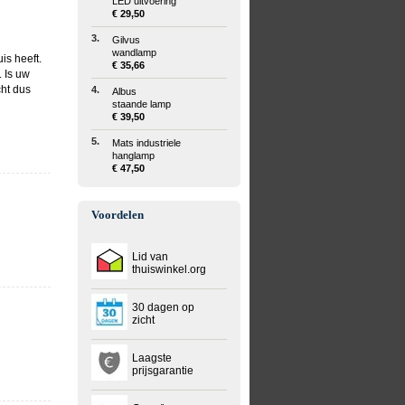
LED uitvoering
€ 29,50
3.
Gilvus
wandlamp
is heeft.
€ 35,66
. Is uw
ht dus
4.
Albus
staande lamp
€ 39,50
5.
Mats industriele
hanglamp
€ 47,50
Voordelen
Lid van
thuiswinkel.org
30 dagen op
zicht
Laagste
prijsgarantie