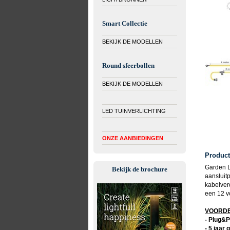
Smart Collectie
BEKIJK DE MODELLEN
Round sfeerbollen
BEKIJK DE MODELLEN
LED TUINVERLICHTING
ONZE AANBIEDINGEN
Product
Garden L
Bekijk de brochure
aansluit
kabelver
een 12 vo
VOORDEL
- Plug&P
- 5 jaar 