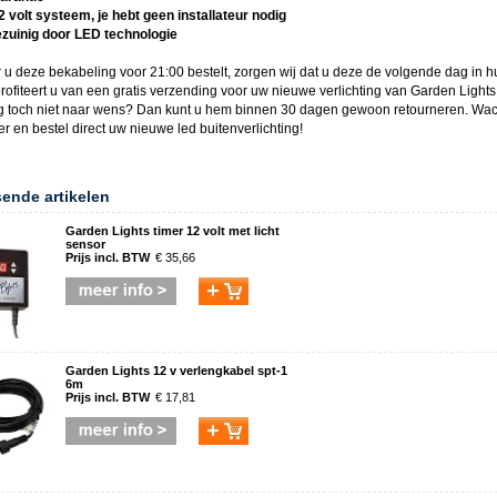
12 volt systeem, je hebt geen installateur nodig
ezuinig door LED technologie
 u deze
bekabeling
voor 21:00 bestelt, zorgen wij dat u deze de volgende dag in hu
rofiteert u van een gratis verzending voor uw nieuwe verlichting van
Garden Lights
ng toch niet naar wens? Dan kunt u hem binnen 30 dagen gewoon retourneren. Wac
ger en bestel direct uw nieuwe
led buitenverlichting
!
sende artikelen
Garden Lights timer 12 volt met licht
sensor
Prijs incl. BTW
€ 35,66
Garden Lights 12 v verlengkabel spt-1
6m
Prijs incl. BTW
€ 17,81