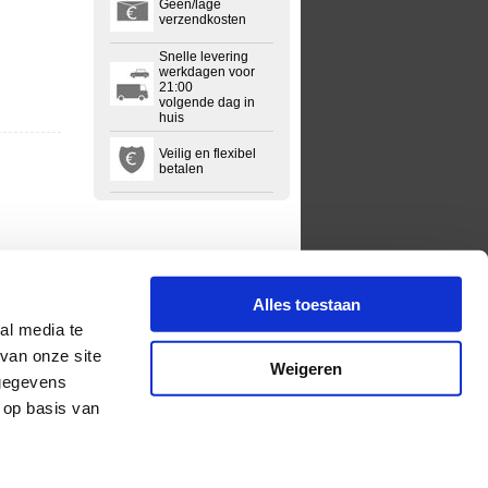
Geen/lage
verzendkosten
Snelle levering
werkdagen voor
21:00
volgende dag in
huis
Veilig en flexibel
betalen
Alles toestaan
al media te
van onze site
Weigeren
 gegevens
 op basis van
lgemene voorwaarden
Privacyregelement
Sitemap