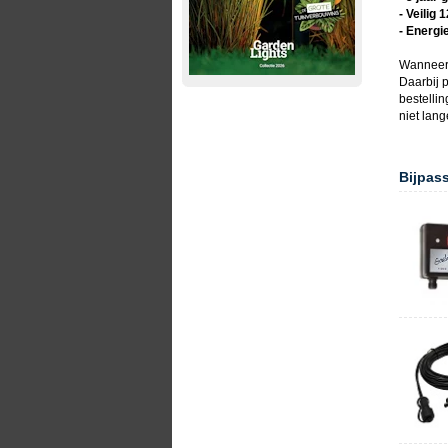
- Veilig 
- Energi
Wanneer
Daarbij p
bestelli
niet lan
Bijpas