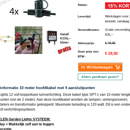
Status
:
Werkdagen voor 
Levertijd
:
besteld, vandaag
Gratis verzendin
Verzendkosten
:
€35,--
€ 48,95
Adviesprijs
:
Onze prijs incl.
€ 29,50
BTW :
Elders goedkoper gezien?
informatie 10 meter hoofdkabel met 4 aansluitpunten
ights 12 volt koppelbare tuinverlichting. Deze kabel type SPT-1 van 10 meter lengt
punten (om de 2 meter). Aan deze hoofdkabel worden de lampen, verlengsnoeren,
delers en transformator gekoppeld. Maximale belasting is 120 watt. Dit is een onde
lt verlichtingssysteem.
EN Garden Lights SYSTEEM:
lay = Makkelijk zelf aan te leggen
garantie