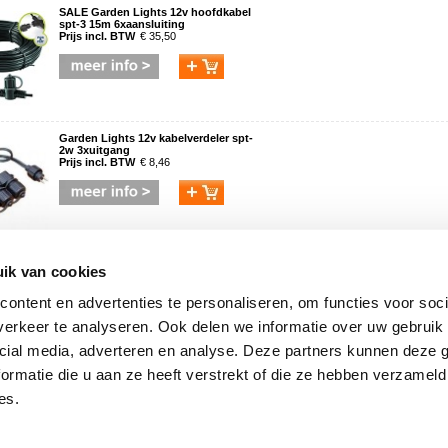
SALE Garden Lights 12v hoofdkabel
spt-3 15m 6xaansluiting
Prijs incl. BTW
€ 35,50
Garden Lights 12v kabelverdeler spt-
2w 3xuitgang
Prijs incl. BTW
€ 8,46
Garden Lights afstandsbediening &
ik van cookies
ontvanger 12 volt
Prijs incl. BTW
€ 74,76
ontent en advertenties te personaliseren, om functies voor soci
erkeer te analyseren. Ook delen we informatie over uw gebruik 
cial media, adverteren en analyse. Deze partners kunnen deze
ormatie die u aan ze heeft verstrekt of die ze hebben verzameld
powered by
myShop.com
es.
Partners
A