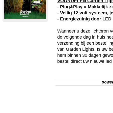
VOORDELEN Garden Lig
- Plug&Play = Makkelijk ze
- Veilig 12 volt systeem, 
- Energiezuinig door LED
Wanneer u deze
lichtbron
vo
de volgende dag in huis heef
verzending bij een bestelli
van
Garden Lights
. Is uw b
hem binnen 30 dagen gewoo
bestel direct uw nieuwe
led
powe