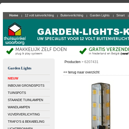
Home
12 volt tuinverlichting
Buitenverlichting
Garden Lights
Smart
Producten
>
6207431
Garden Lights
<< terug naar overzicht
NIEUW
INBOUW GRONDSPOTS
TUINSPOTS
STAANDE TUINLAMPEN
WANDLAMPEN
VIJVERVERLICHTING
TRAFO'S & BEKABELING
LICHTBRONNEN