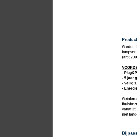
Producti
Garden-l
lampverm
(art.6209
VOORDEL
- Plug&P
- 5 jaar 
- Veilig 
- Energi
Geïntere
thuisbez
vanaf 35,
niet lan
Bijpas