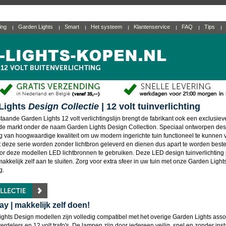
ting
Garden Lights
Smart
Het systeem
Klantenservice
FAQ
Tips
Lights
Design Collectie
| 12 volt tuinverlichting
taande Garden Lights 12 volt verlichtingslijn brengt de fabrikant ook een exclusie
 de markt onder de naam Garden Lights Design Collection. Speciaal ontworpen des
ing van hoogwaardige kwaliteit om uw modern ingerichte tuin functioneel te kunnen v
t deze serie worden zonder lichtbron geleverd en dienen dus apart te worden beste
or deze modellen LED lichtbronnen te gebruiken. Deze LED design tuinverlichting p
makkelijk zelf aan te sluiten. Zorg voor extra sfeer in uw tuin met onze Garden Light
g.
ay | makkelijk zelf doen!
ghts Design modellen zijn volledig compatibel met het overige Garden Lights asso
erdelers en 12 volt trafo's. De lampen zijn door iedereen veilig, snel en zonder inst