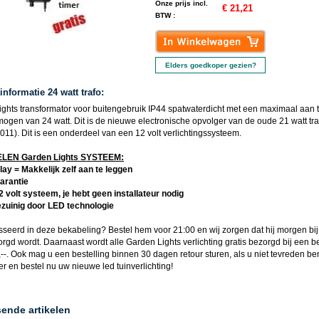
Onze prijs incl.
€ 21,21
BTW :
Elders goedkoper gezien?
nformatie 24 watt trafo:
ights transformator voor buitengebruik IP44 spatwaterdicht met een maximaal aan t
ogen van 24 watt. Dit is de nieuwe electronische opvolger van de oude 21 watt tra
011). Dit is een onderdeel van een 12 volt verlichtingssysteem.
EN Garden Lights SYSTEEM:
lay = Makkelijk zelf aan te leggen
garantie
12 volt systeem, je hebt geen installateur nodig
ezuinig door LED technologie
sseerd in deze
bekabeling
? Bestel hem voor 21:00 en wij zorgen dat hij morgen bij
orgd wordt. Daarnaast wordt alle
Garden Lights
verlichting gratis bezorgd bij een b
--. Ook mag u een bestelling binnen 30 dagen retour sturen, als u niet tevreden be
ger en bestel nu uw nieuwe
led tuinverlichting
!
sende artikelen