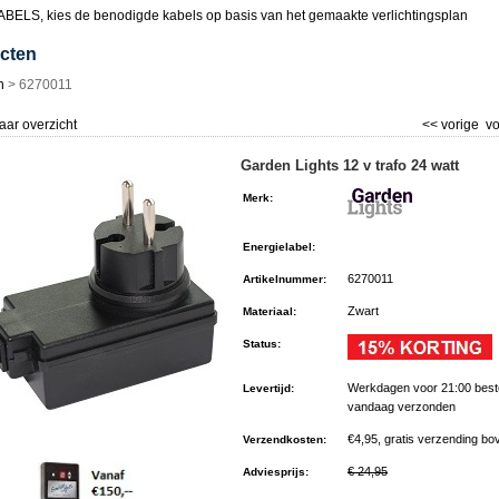
BELS, kies de benodigde kabels op basis van het gemaakte verlichtingsplan
cten
n
>
6270011
aar overzicht
<< vorige
vo
Garden Lights 12 v trafo 24 watt
Merk
:
Energielabel
:
6270011
Artikelnummer
:
Zwart
Materiaal
:
Status
:
Werkdagen voor 21:00 best
Levertijd
:
vandaag verzonden
€4,95, gratis verzending bo
Verzendkosten
:
€ 24,95
Adviesprijs
: