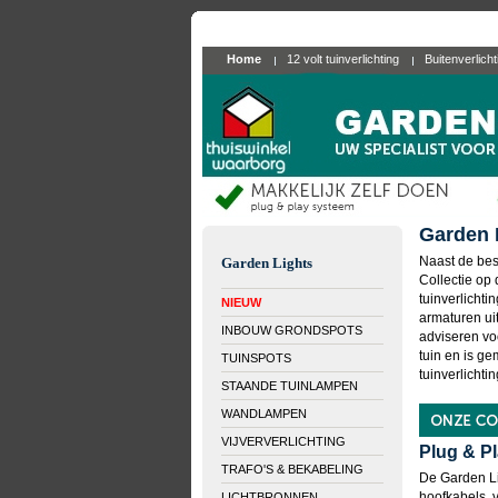
Home
12 volt tuinverlichting
Buitenverlich
Garden 
Naast de bes
Garden Lights
Collectie op
tuinverlicht
NIEUW
armaturen ui
INBOUW GRONDSPOTS
adviseren vo
tuin en is ge
TUINSPOTS
tuinverlichtin
STAANDE TUINLAMPEN
WANDLAMPEN
VIJVERVERLICHTING
Plug & Pl
TRAFO'S & BEKABELING
De Garden Li
hoofkabels, v
LICHTBRONNEN