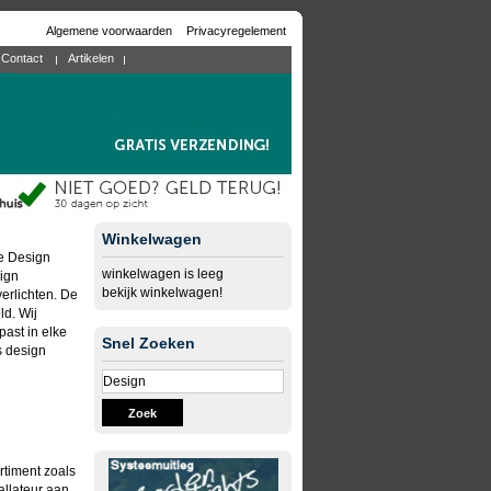
Algemene voorwaarden
Privacyregelement
Contact
Artikelen
Winkelwagen
ve Design
winkelwagen is leeg
ign
bekijk winkelwagen!
erlichten. De
ld. Wij
ast in elke
Snel Zoeken
s design
Zoek
rtiment zoals
allateur aan