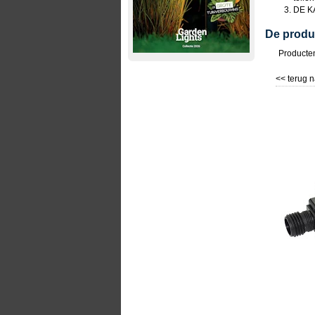
DE KA
De produ
Producte
<< terug n