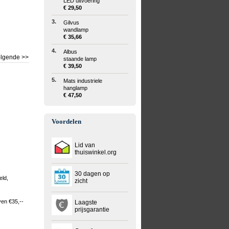
LED uitvoering
€ 29,50
3.
Gilvus
wandlamp
€ 35,66
4.
Albus
lgende >>
staande lamp
€ 39,50
5.
Mats industriele
hanglamp
€ 47,50
Voordelen
Lid van
thuiswinkel.org
30 dagen op
eld,
zicht
ven €35,--
Laagste
prijsgarantie