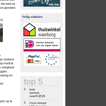
 die past op
n en genieten
Veilig winkelen
e
dige systeem
ap hoeft te
 veiligheid
eggen.
evering en
top 5
st.
1.
Actie
startsets
vanaf
€ 27,71
pen op te
2.
Focus tuinspot