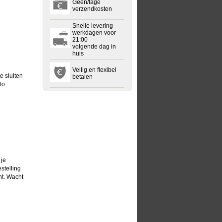
Geen/lage
verzendkosten
Snelle levering
werkdagen voor
21:00
volgende dag in
huis
Veilig en flexibel
e sluiten
betalen
fo
 je
estelling
nt. Wacht