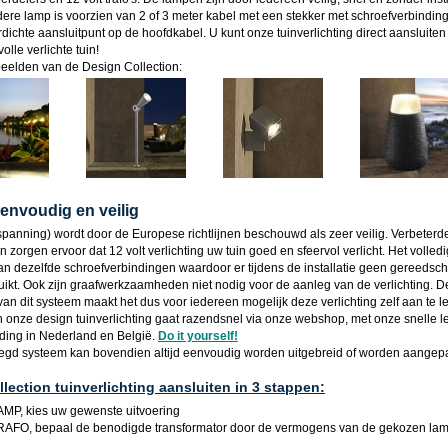
dere lamp is voorzien van 2 of 3 meter kabel met een stekker met schroefverbinding
dichte aansluitpunt op de hoofdkabel. U kunt onze tuinverlichting direct aansluite
olle verlichte tuin!
eelden van de Design Collection:
 eenvoudig en veilig
gspanning) wordt door de Europese richtlijnen beschouwd als zeer veilig. Verbeterd
 zorgen ervoor dat 12 volt verlichting uw tuin goed en sfeervol verlicht. Het volle
van dezelfde schroefverbindingen waardoor er tijdens de installatie geen gereedsch
ikt. Ook zijn graafwerkzaamheden niet nodig voor de aanleg van de verlichting. De
an dit systeem maakt het dus voor iedereen mogelijk deze verlichting zelf aan te l
n onze design tuinverlichting gaat razendsnel via onze webshop, met onze snelle l
nding in Nederland en België.
Do it yourself!
egd systeem kan bovendien altijd eenvoudig worden uitgebreid of worden aangepa
lection tuinverlichting aansluiten in 3 stappen:
MP, kies uw gewenste uitvoering
AFO, bepaal de benodigde transformator door de vermogens van de gekozen lam