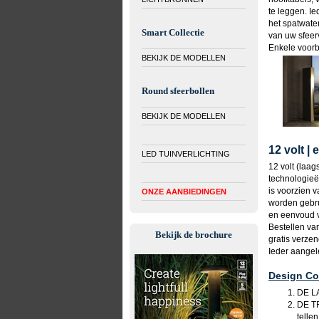
te leggen. Ie
het spatwater
Smart Collectie
van uw sfeerv
Enkele voorb
BEKIJK DE MODELLEN
Round sfeerbollen
BEKIJK DE MODELLEN
12 volt |
LED TUINVERLICHTING
12 volt (laa
technologieën
is voorzien 
ONZE AANBIEDINGEN
worden gebru
en eenvoud v
Bestellen va
Bekijk de brochure
gratis verze
Ieder aangel
Design Col
DE LA
DE TR
tellen