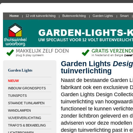
Home
12 volt tuinverlichting
Buitenverlichting
Garden Lights
Smart
Garden Lights
Desig
tuinverlichting
Garden Lights
Naast de bestaande Garden Ligh
NIEUW
fabrikant ook een exclusieve 
INBOUW GRONDSPOTS
Garden Lights Design Collecti
TUINSPOTS
tuinverlichting van hoogwaardi
STAANDE TUINLAMPEN
functioneel te kunnen verlicht
WANDLAMPEN
zonder lichtbron geleverd en d
VIJVERVERLICHTING
adviseren voor deze modellen
TRAFO'S & BEKABELING
design tuinverlichting past in e
LICHTBRONNEN