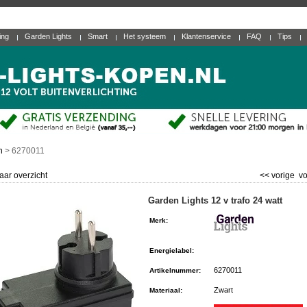
ting
Garden Lights
Smart
Het systeem
Klantenservice
FAQ
Tips
n
>
6270011
aar overzicht
<< vorige
vo
Garden Lights 12 v trafo 24 watt
Merk
:
Energielabel
:
6270011
Artikelnummer
:
Zwart
Materiaal
: