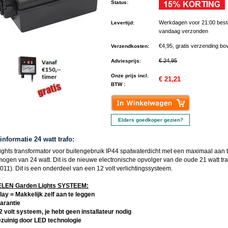
Status
:
Werkdagen voor 21:00 best
Levertijd
:
vandaag verzonden
€4,95, gratis verzending bo
Verzendkosten
:
€ 24,95
Adviesprijs
:
Onze prijs incl.
€ 21,21
BTW :
Elders goedkoper gezien?
nformatie 24 watt trafo:
ights transformator voor buitengebruik IP44 spatwaterdicht met een maximaal aan t
ogen van 24 watt. Dit is de nieuwe electronische opvolger van de oude 21 watt tra
011). Dit is een onderdeel van een 12 volt verlichtingssysteem.
EN Garden Lights SYSTEEM:
lay = Makkelijk zelf aan te leggen
garantie
12 volt systeem, je hebt geen installateur nodig
ezuinig door LED technologie