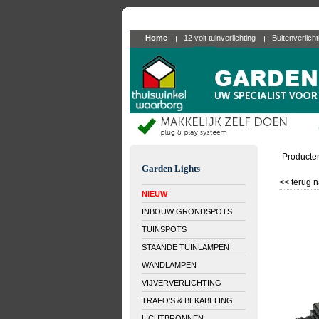
Home
12 volt tuinverlichting
Buitenverlich
Producte
Garden Lights
<< terug n
NIEUW
INBOUW GRONDSPOTS
TUINSPOTS
STAANDE TUINLAMPEN
WANDLAMPEN
VIJVERVERLICHTING
TRAFO'S & BEKABELING
LICHTBRONNEN