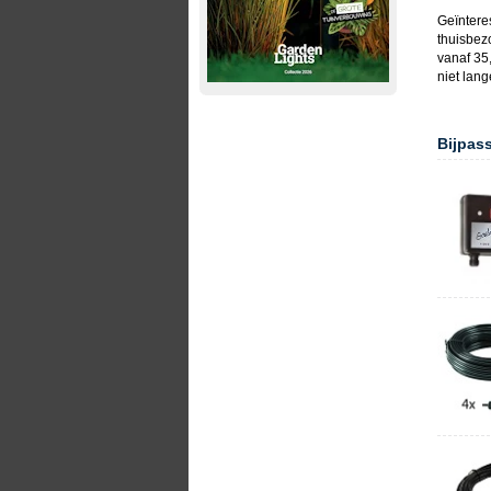
Geïntere
thuisbez
vanaf 35,
niet lan
Bijpas