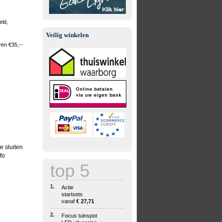
eld,
Veilig winkelen
ven €35,--
e sluiten
fo
top 5
1.
Actie
startsets
vanaf
€ 27,71
2.
Focus tuinspot