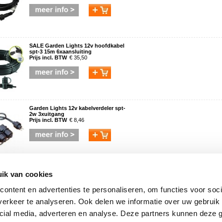
SALE Garden Lights 12v hoofdkabel
spt-3 15m 6xaansluiting
Prijs incl. BTW
€ 35,50
Garden Lights 12v kabelverdeler spt-
2w 3xuitgang
Prijs incl. BTW
€ 8,46
Garden Lights afstandsbediening &
ik van cookies
ontvanger 12 volt
Prijs incl. BTW
€ 74,76
ontent en advertenties te personaliseren, om functies voor soci
erkeer te analyseren. Ook delen we informatie over uw gebruik 
cial media, adverteren en analyse. Deze partners kunnen deze