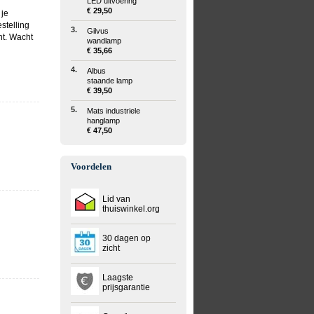
LED uitvoering
€ 29,50
 je
estelling
3.
Gilvus
nt. Wacht
wandlamp
€ 35,66
4.
Albus
staande lamp
€ 39,50
5.
Mats industriele
hanglamp
€ 47,50
Voordelen
Lid van
thuiswinkel.org
30 dagen op
zicht
Laagste
prijsgarantie