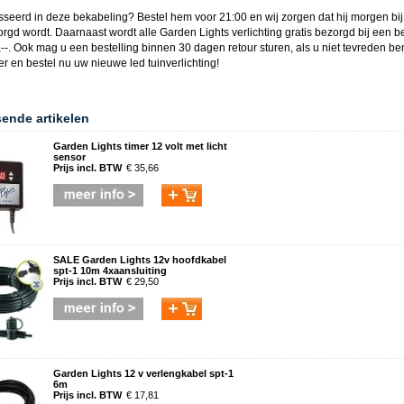
sseerd in deze
bekabeling
? Bestel hem voor 21:00 en wij zorgen dat hij morgen bij
orgd wordt. Daarnaast wordt alle
Garden Lights
verlichting gratis bezorgd bij een b
--. Ook mag u een bestelling binnen 30 dagen retour sturen, als u niet tevreden be
ger en bestel nu uw nieuwe
led tuinverlichting
!
sende artikelen
Garden Lights timer 12 volt met licht
sensor
Prijs incl. BTW
€ 35,66
SALE Garden Lights 12v hoofdkabel
spt-1 10m 4xaansluiting
Prijs incl. BTW
€ 29,50
Garden Lights 12 v verlengkabel spt-1
6m
Prijs incl. BTW
€ 17,81