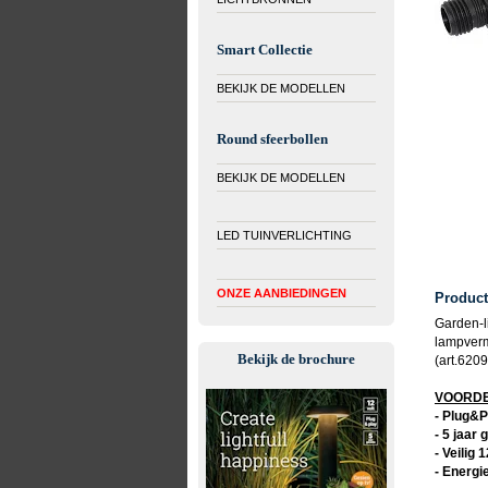
Smart Collectie
BEKIJK DE MODELLEN
Round sfeerbollen
BEKIJK DE MODELLEN
LED TUINVERLICHTING
ONZE AANBIEDINGEN
Producti
Garden-l
lampverm
Bekijk de brochure
(art.6209
VOORDEL
- Plug&P
- 5 jaar 
- Veilig 
- Energi