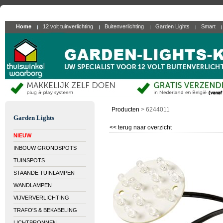
Home
12 volt tuinverlichting
Buitenverlichting
Garden Lights
Smart
Producten
>
6244011
Garden Lights
<< terug naar overzicht
NIEUW
INBOUW GRONDSPOTS
TUINSPOTS
STAANDE TUINLAMPEN
WANDLAMPEN
VIJVERVERLICHTING
TRAFO'S & BEKABELING
LICHTBRONNEN