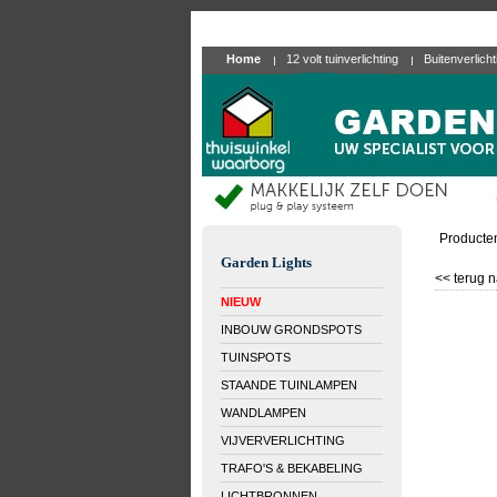
Home
12 volt tuinverlichting
Buitenverlich
Producte
Garden Lights
<< terug n
NIEUW
INBOUW GRONDSPOTS
TUINSPOTS
STAANDE TUINLAMPEN
WANDLAMPEN
VIJVERVERLICHTING
TRAFO'S & BEKABELING
LICHTBRONNEN