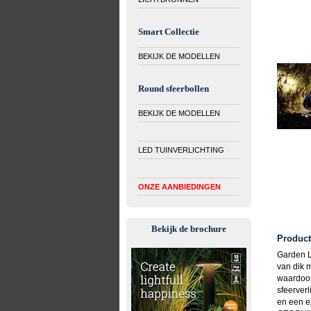
Smart Collectie
BEKIJK DE MODELLEN
Round sfeerbollen
BEKIJK DE MODELLEN
LED TUINVERLICHTING
ONZE AANBIEDINGEN
Bekijk de brochure
Product
Garden L
van dik 
waardoor
sfeerver
en een e