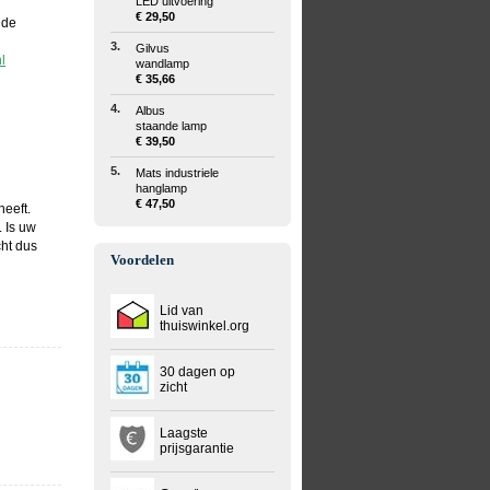
LED uitvoering
€ 29,50
 de
3.
Gilvus
l
wandlamp
€ 35,66
4.
Albus
staande lamp
€ 39,50
5.
Mats industriele
hanglamp
€ 47,50
heeft.
. Is uw
ht dus
Voordelen
Lid van
thuiswinkel.org
30 dagen op
zicht
Laagste
prijsgarantie