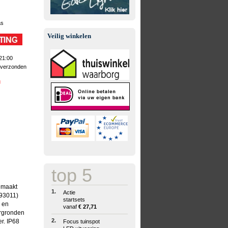
as
Veilig winkelen
21:00
 verzonden
g
top 5
gemaakt
1.
Actie
193011)
startsets
n en
vanaf
€ 27,71
ergronden
2.
r. IP68
Focus tuinspot