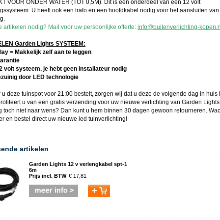
T VOOR ONDER WATER (TOT 0,5M). Dit is een onderdeel van een 12 volt
ingssysteem. U heeft ook een trafo en een hoofdkabel nodig voor het aansluiten van
ng.
 artikelen nodig? Mail voor uw persoonlijke offerte:
info@buitenverlichting-kopen.n
EN Garden Lights SYSTEEM:
lay = Makkelijk zelf aan te leggen
garantie
12 volt systeem, je hebt geen installateur nodig
ezuinig door LED technologie
 u deze
tuinspot
voor 21:00 bestelt, zorgen wij dat u deze de volgende dag in huis 
rofiteert u van een gratis verzending voor uw nieuwe verlichting van
Garden Lights
ng toch niet naar wens? Dan kunt u hem binnen 30 dagen gewoon retourneren. Wac
ger en bestel direct uw nieuwe
led tuinverlichting
!
sende artikelen
Garden Lights 12 v verlengkabel spt-1
6m
Prijs incl. BTW
€ 17,81