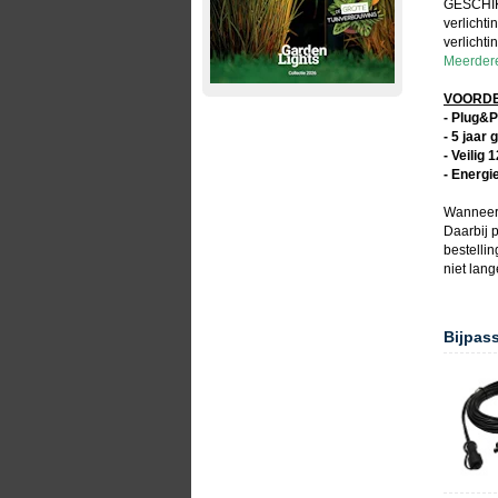
GESCHIK
verlicht
verlichti
Meerdere
VOORDEL
- Plug&P
- 5 jaar 
- Veilig 
- Energi
Wanneer
Daarbij p
bestelli
niet lan
Bijpas