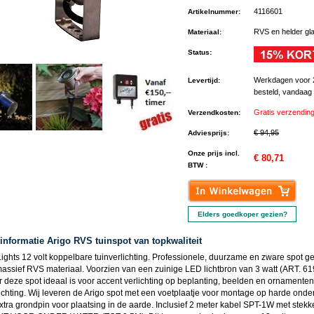
4116601
Artikelnummer
:
RVS en helder gl
Materiaal
:
Status
:
Werkdagen voor 
Levertijd
:
besteld, vandaag
Gratis verzendin
Verzendkosten
:
€ 94,95
Adviesprijs
:
Onze prijs incl.
€ 80,71
BTW :
Elders goedkoper gezien?
informatie Arigo RVS tuinspot van topkwaliteit
ights 12 volt koppelbare tuinverlichting. Professionele, duurzame en zware spot 
massief RVS materiaal. Voorzien van een zuinige LED lichtbron van 3 watt (ART. 6
 deze spot ideaal is voor accent verlichting op beplanting, beelden en ornamente
lichting. Wij leveren de Arigo spot met een voetplaatje voor montage op harde ond
xtra grondpin voor plaatsing in de aarde. Inclusief 2 meter kabel SPT-1W met stekke