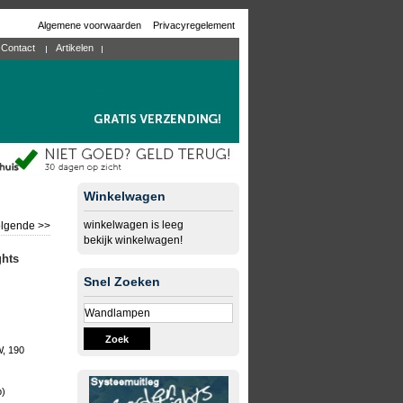
Algemene voorwaarden
Privacyregelement
Contact
Artikelen
Winkelwagen
winkelwagen is leeg
lgende >>
bekijk winkelwagen!
ghts
Snel Zoeken
Zoek
W, 190
b)