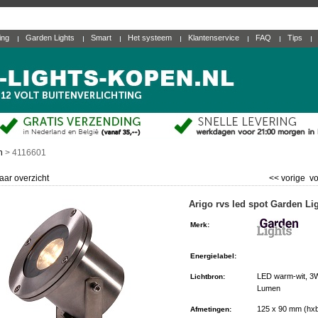
ting
Garden Lights
Smart
Het systeem
Klantenservice
FAQ
Tips
n
>
4116601
aar overzicht
<< vorige
vo
Arigo rvs led spot Garden Li
Merk
:
Energielabel
:
LED warm-wit, 3
Lichtbron
:
Lumen
125 x 90 mm (hx
Afmetingen
: