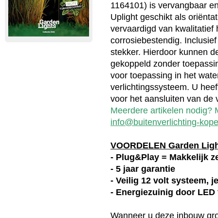
1164101) is vervangbaar en
Uplight geschikt als oriëntat
vervaardigd van kwalitatie
corrosiebestendig. Inclusie
stekker. Hierdoor kunnen d
gekoppeld zonder toepassin
voor toepassing in het wate
verlichtingssysteem. U heef
voor het aansluiten van de v
Meerdere artikelen nodig? M
info@buitenverlichting-kope
VOORDELEN Garden Lig
- Plug&Play = Makkelijk ze
- 5 jaar garantie
- Veilig 12 volt systeem, 
- Energiezuinig door LED
Wanneer u deze
inbouw gr