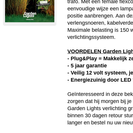
trafo. Met een female flexco
eenvoudige wijze een lamp
positie aanbrengen. Aan d
verlengsnoeren, kabelverde
Maximale belasting is 150 w
verlichtingssysteem.
VOORDELEN Garden Lig
- Plug&Play = Makkelijk ze
- 5 jaar garantie
- Veilig 12 volt systeem, 
- Energiezuinig door LED
Geïnteresseerd in deze
bek
zorgen dat hij morgen bij j
Garden Lights
verlichting g
binnen 30 dagen retour stur
langer en bestel nu uw ni