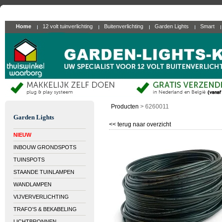
Home
12 volt tuinverlichting
Buitenverlichting
Garden Lights
Smart
Producten
>
6260011
Garden Lights
<< terug naar overzicht
NIEUW
INBOUW GRONDSPOTS
TUINSPOTS
STAANDE TUINLAMPEN
WANDLAMPEN
VIJVERVERLICHTING
TRAFO'S & BEKABELING
LICHTBRONNEN