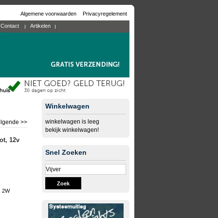
Algemene voorwaarden
Privacyregelement
Contact
Artikelen
Winkelwagen
winkelwagen is leeg
lgende >>
bekijk winkelwagen!
ot, 12v
Snel Zoeken
Zoek
, 2W