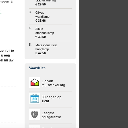
LED uitvoering
ysteem. U
€ 29,50
l
3.
Gilvus
wandlamp
€ 35,66
4.
Albus
staande lamp
€ 39,50
5.
Mats industriele
hanglamp
gen bij je
€ 47,50
g u een
tel nu uw
Voordelen
Lid van
thuiswinkel.org
30 dagen op
zicht
Laagste
prijsgarantie