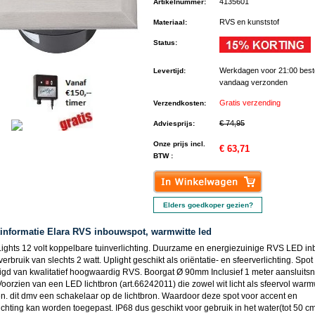
4135601
Artikelnummer
:
RVS en kunststof
Materiaal
:
Status
:
Werkdagen voor 21:00 best
Levertijd
:
vandaag verzonden
Gratis verzending
Verzendkosten
:
€ 74,95
Adviesprijs
:
Onze prijs incl.
€ 63,71
BTW :
Elders goedkoper gezien?
informatie Elara RVS inbouwspot, warmwitte led
ights 12 volt koppelbare tuinverlichting. Duurzame en energiezuinige RVS LED i
erbruik van slechts 2 watt. Uplight geschikt als oriëntatie- en sfeerverlichting. Spot
igd van kwalitatief hoogwaardig RVS. Boorgat Ø 90mm Inclusief 1 meter aansluits
Voorzien van een LED lichtbron (art.66242011) die zowel wit licht als sfeervol warmw
n. dit dmv een schakelaar op de lichtbron. Waardoor deze spot voor accent en
ichting kan worden toegepast. IP68 dus geschikt voor gebruik in het water(tot 50 c