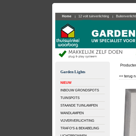
Home
12 volt tuinverlichting
Buitenverlich
Producte
Garden Lights
<< terug n
NIEUW
INBOUW GRONDSPOTS
TUINSPOTS
STAANDE TUINLAMPEN
WANDLAMPEN
VIJVERVERLICHTING
TRAFO'S & BEKABELING
LICHTBRONNEN