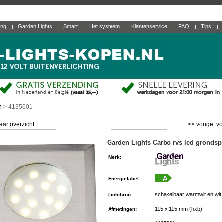
ting
Garden Lights
Smart
Het systeem
Klantenservice
FAQ
Tips
n
>
4135601
aar overzicht
<< vorige
vo
Garden Lights Carbo rvs led grondsp
Merk
:
Energielabel
:
schakelbaar warmwit en wit
Lichtbron
:
115 x 115 mm (hxb)
Afmetingen
: