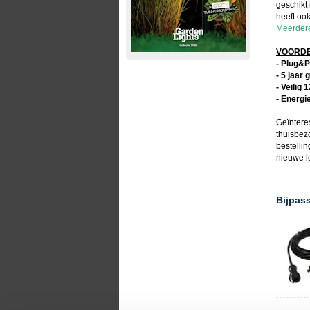
geschikt 
heeft ook
Meerdere
VOORDEL
- Plug&P
- 5 jaar 
- Veilig 
- Energi
Geïntere
thuisbez
bestellin
nieuwe
l
Bijpas