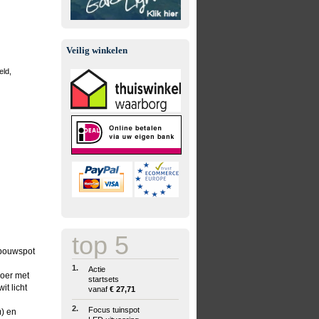
Veilig winkelen
eld,
top 5
nbouwspot
1.
Actie
noer met
startsets
it licht
vanaf
€ 27,71
2.
Focus tuinspot
m) en