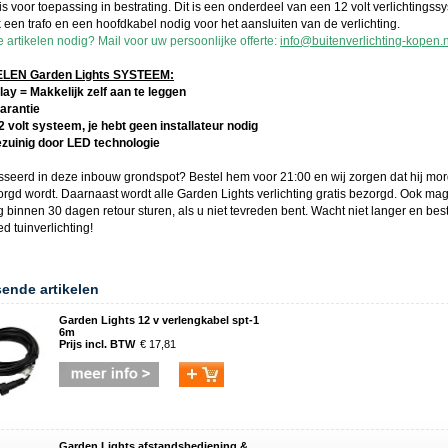
is voor toepassing in bestrating. Dit is een onderdeel van een 12 volt verlichtingss
 een trafo en een hoofdkabel nodig voor het aansluiten van de verlichting.
 artikelen nodig? Mail voor uw persoonlijke offerte:
info@buitenverlichting-kopen.n
EN Garden Lights SYSTEEM:
lay = Makkelijk zelf aan te leggen
garantie
12 volt systeem, je hebt geen installateur nodig
ezuinig door LED technologie
sseerd in deze
inbouw grondspot
? Bestel hem voor 21:00 en wij zorgen dat hij mor
orgd wordt. Daarnaast wordt alle
Garden Lights
verlichting gratis bezorgd. Ook ma
g binnen 30 dagen retour sturen, als u niet tevreden bent. Wacht niet langer en bes
ed tuinverlichting
!
sende artikelen
Garden Lights 12 v verlengkabel spt-1
6m
Prijs incl. BTW
€ 17,81
Garden Lights afstandsbediening &