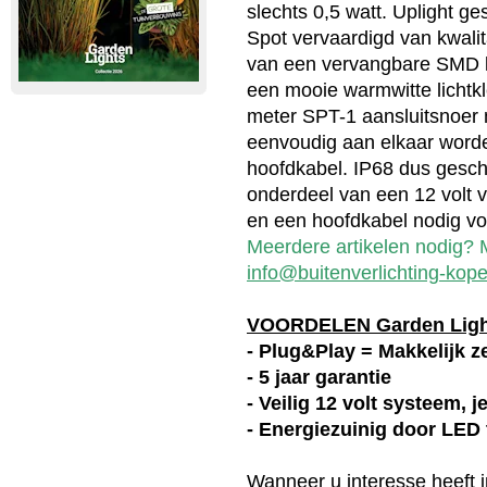
slechts 0,5 watt. Uplight ges
Spot vervaardigd van kwali
van een vervangbare SMD le
een mooie warmwitte lichtkl
meter SPT-1 aansluitsnoer 
eenvoudig aan elkaar word
hoofdkabel. IP68 dus geschi
onderdeel van een 12 volt v
en een hoofdkabel nodig voo
Meerdere artikelen nodig? M
info@buitenverlichting-kope
VOORDELEN Garden Lig
- Plug&Play = Makkelijk ze
- 5 jaar garantie
- Veilig 12 volt systeem, 
- Energiezuinig door LED
Wanneer u interesse heeft 