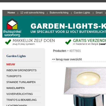
Home
12 volt tuinverlichting
Buitenverlichting
Garden Lights
Smart
Producten
>
4077601
Garden Lights
<< terug naar overzicht
NIEUW
INBOUW GRONDSPOTS
TUINSPOTS
STAANDE TUINLAMPEN
WANDLAMPEN
VIJVERVERLICHTING
TRAFO'S & BEKABELING
LICHTBRONNEN