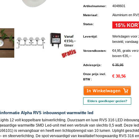
4048601
Artikelnummer
:
Aluminium en RV
Materiaal
:
Status
:
Werkdagen voor 
Levertijd
:
besteld, vandaag
€4,95, gratis ver
Verzendkosten
:
boven €35,--
€ 35,95
Adviesprijs
:
Onze prijs incl.
€ 30,56
BTW :
Elders goedkoper gezien?
informatie Alpha RVS inbouwspot warmwitte led
ights 12 volt koppelbare tuinverlichting. Duurzaam en luxe RVS 316 LED inbouws
waardige warmwitte SMD Led-unit met een verbruik van slechts 0,5 watt. Deze led
1166101) is vervangbaar en heeft een lichtopbrengst van 10 lumen. Uplight geschikt
e- en sfeerverlichting. De spot vervaardigd van kwalitatief hoogwaardig RVS 316 en