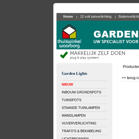
Home
12 volt tuinverlichting
Buitenverlich
Producte
Garden Lights
<< terug n
NIEUW
INBOUW GRONDSPOTS
TUINSPOTS
STAANDE TUINLAMPEN
WANDLAMPEN
VIJVERVERLICHTING
TRAFO'S & BEKABELING
LICHTBRONNEN