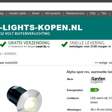
ting
Garden Lights
Smart
Het systeem
Klantenservice
FAQ
Tips
n
>
4048601
aar overzicht
<< vorige
vo
Alpha spot rvs, warmwitte le
Merk
:
Energielabel
:
LED warm-wit, 0.
Lichtbron
:
lumen
46 x 44 mm (hxb)
Afmetingen
: