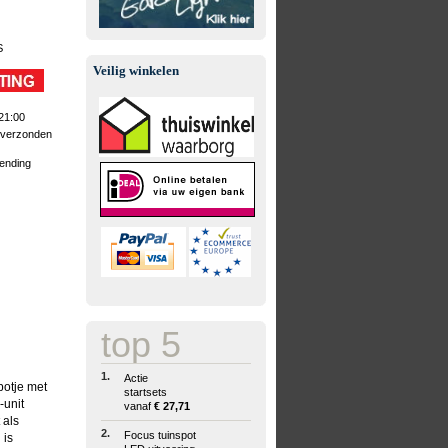
S
Veilig winkelen
21:00
 verzonden
zending
top 5
1.
Actie
potje met
startsets
-unit
vanaf
€ 27,71
 als
2.
Focus tuinspot
 is