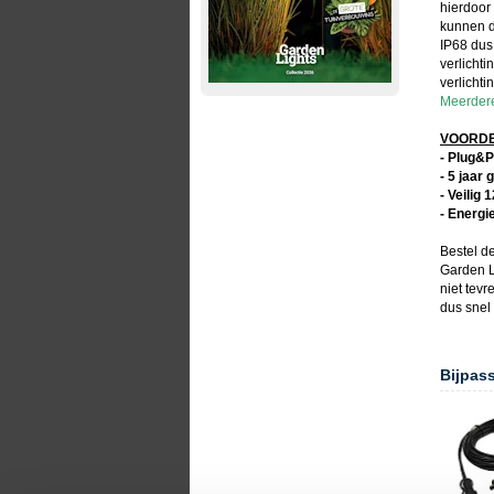
hierdoor 
kunnen d
IP68 dus 
verlicht
verlichti
Meerdere
VOORDEL
- Plug&P
- 5 jaar 
- Veilig 
- Energi
Bestel d
Garden L
niet tev
dus snel
Bijpas