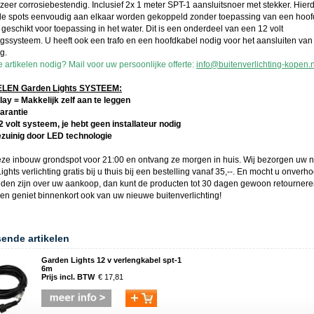
zeer corrosiebestendig. Inclusief 2x 1 meter SPT-1 aansluitsnoer met stekker. Hier
e spots eenvoudig aan elkaar worden gekoppeld zonder toepassing van een hoof
geschikt voor toepassing in het water. Dit is een onderdeel van een 12 volt
ingssysteem. U heeft ook een trafo en een hoofdkabel nodig voor het aansluiten van
ng.
 artikelen nodig? Mail voor uw persoonlijke offerte:
info@buitenverlichting-kopen.n
EN Garden Lights SYSTEEM:
lay = Makkelijk zelf aan te leggen
garantie
12 volt systeem, je hebt geen installateur nodig
ezuinig door LED technologie
eze
inbouw grondspot
voor 21:00 en ontvang ze morgen in huis. Wij bezorgen uw 
ights
verlichting gratis bij u thuis bij een bestelling vanaf 35,--. En mocht u onverh
reden zijn over uw aankoop, dan kunt de producten tot 30 dagen gewoon retournere
 en geniet binnenkort ook van uw nieuwe
buitenverlichting
!
sende artikelen
Garden Lights 12 v verlengkabel spt-1
6m
Prijs incl. BTW
€ 17,81