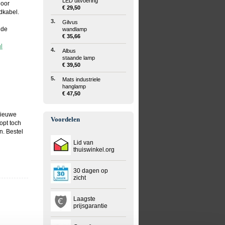
LED uitvoering
door
€ 29,50
dkabel.
3.
Gilvus
 de
wandlamp
€ 35,66
l
4.
Albus
staande lamp
€ 39,50
5.
Mats industriele
hanglamp
€ 47,50
nieuwe
Voordelen
oopt toch
n. Bestel
Lid van
thuiswinkel.org
30 dagen op
zicht
Laagste
prijsgarantie