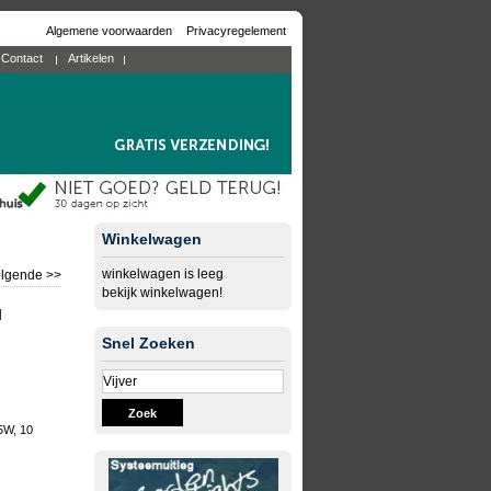
Algemene voorwaarden
Privacyregelement
Contact
Artikelen
Winkelwagen
winkelwagen is leeg
lgende >>
bekijk winkelwagen!
d
Snel Zoeken
Zoek
5W, 10