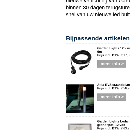
nieuwe verlichting van
Gard
binnen 30 dagen terugsturen
snel van uw nieuwe
led bui
Bijpassende artikelen
Garden Lights 12 v v
6m
Prijs incl. BTW
€ 17,8
Atila RVS staande la
Prijs incl. BTW
€ 56,9
Garden Lights Leda r
grondspot, 12 volt
Prijs incl. BTW
€ 63,7