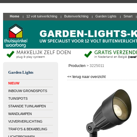
Home
12 volt tuinverlichting
Buitenverlichting
Garden Lights
Smart
Producten
>
3225011
Garden Lights
<< terug naar overzicht
NIEUW
INBOUW GRONDSPOTS
TUINSPOTS
STAANDE TUINLAMPEN
WANDLAMPEN
VIJVERVERLICHTING
TRAFO'S & BEKABELING
LICHTBRONNEN