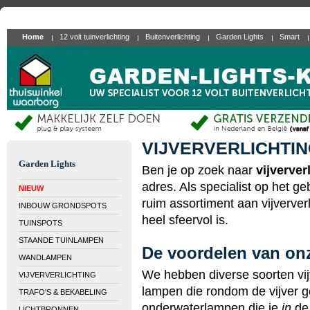
Home
12 volt tuinverlichting
Buitenverlichting
Garden Lights
Smart
VIJVERVERLICHTI
Garden Lights
Ben je op zoek naar
vijverver
adres. Als specialist op het ge
NIEUW
ruim assortiment aan vijververl
INBOUW GRONDSPOTS
heel sfeervol is.
TUINSPOTS
STAANDE TUINLAMPEN
De voordelen van onz
WANDLAMPEN
We hebben diverse soorten vijv
VIJVERVERLICHTING
lampen die rondom de vijver 
TRAFO'S & BEKABELING
onderwaterlampen die je
in
de 
LICHTBRONNEN