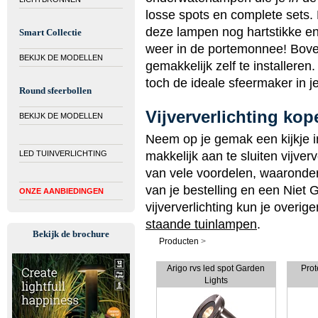
losse spots en complete sets.
deze lampen
nog hartstikke e
Smart Collectie
weer in de portemonnee! Bovend
BEKIJK DE MODELLEN
gemakkelijk zelf te installeren.
toch de ideale sfeermaker in je
Round sfeerbollen
Vijververlichting kop
BEKIJK DE MODELLEN
Neem op je gemak een kijkje 
LED TUINVERLICHTING
makkelijk aan te sluiten vijverve
van vele voordelen, waaronder 
van je bestelling en een Niet 
ONZE AANBIEDINGEN
vijververlichting kun je overig
staande tuinlampen
.
Bekijk de brochure
Producten
>
Arigo rvs led spot Garden
Prot
Lights