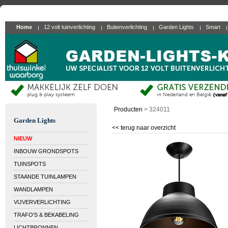
Home
12 volt tuinverlichting
Buitenverlichting
Garden Lights
Smart
Producten
>
324011
Garden Lights
<< terug naar overzicht
NIEUW
INBOUW GRONDSPOTS
TUINSPOTS
STAANDE TUINLAMPEN
WANDLAMPEN
VIJVERVERLICHTING
TRAFO'S & BEKABELING
LICHTBRONNEN