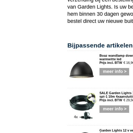
van
Garden Lights
. Is uw b
hem binnen 30 dagen gewoo
bestel direct uw nieuwe
bui
Bijpassende artikelen
Boaz wandlamp down
warmwitte led
Prijs incl. BTW
€ 16,9
SALE Garden Lights 
spt-1 10m 4xaansluit
Prijs incl. BTW
€ 29,5
Garden Lights 12 v v