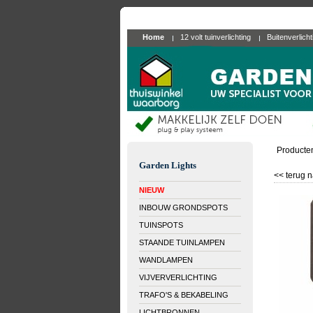
Home
12 volt tuinverlichting
Buitenverlich
Producte
Garden Lights
<< terug n
NIEUW
INBOUW GRONDSPOTS
TUINSPOTS
STAANDE TUINLAMPEN
WANDLAMPEN
VIJVERVERLICHTING
TRAFO'S & BEKABELING
LICHTBRONNEN