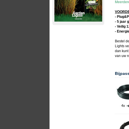
Meerdere
VOORDEL
- Plug&P
- 5 jaar 
- Veilig 
- Energi
Bestel d
Lights
ver
dan kunt
van uw 
Bijpas