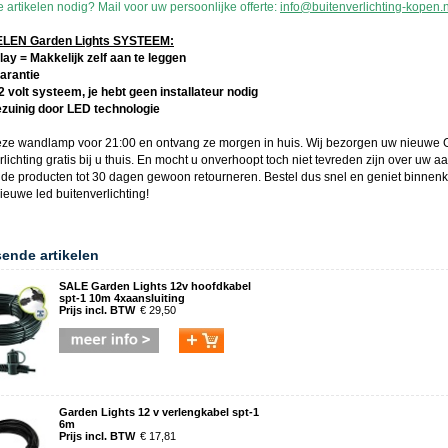
 artikelen nodig? Mail voor uw persoonlijke offerte:
info@buitenverlichting-kopen.n
EN Garden Lights SYSTEEM:
lay = Makkelijk zelf aan te leggen
garantie
12 volt systeem, je hebt geen installateur nodig
ezuinig door LED technologie
eze
wandlamp
voor 21:00 en ontvang ze morgen in huis. Wij bezorgen uw nieuwe
lichting gratis bij u thuis. En mocht u onverhoopt toch niet tevreden zijn over uw a
 de producten tot 30 dagen gewoon retourneren. Bestel dus snel en geniet binnenk
nieuwe
led buitenverlichting
!
sende artikelen
SALE Garden Lights 12v hoofdkabel
spt-1 10m 4xaansluiting
Prijs incl. BTW
€ 29,50
Garden Lights 12 v verlengkabel spt-1
6m
Prijs incl. BTW
€ 17,81