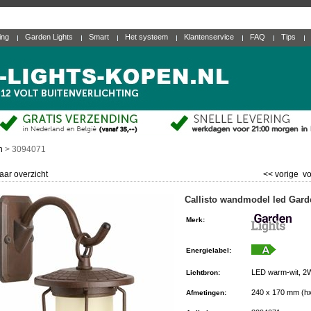
ting
Garden Lights
Smart
Het systeem
Klantenservice
FAQ
Tips
n
>
3094071
aar overzicht
<< vorige
vo
Callisto wandmodel led Gard
Merk
:
Energielabel
:
LED warm-wit, 2
Lichtbron
:
240 x 170 mm (h
Afmetingen
: