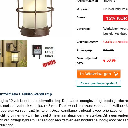
3094071
Artikelnummer
:
Bruin aluminium e
Materiaal
:
Status
:
Werkdagen voor 
Levertijd
:
besteld, vandaag
Gratis verzendin
Verzendkosten
:
€ 59,95
Adviesprijs
:
Onze prijs incl.
€ 50,96
BTW :
Elders goedkoper gezien?
informatie Callisto wandlamp
ights 12 volt koppelbare tuinverlichting. Duurzame, energiezuinige nostalgische r
 met een verbruik van slechts 2 watt. Deze wandlamp zorgt voor een gezellige sfe
s voorzien van een LED lichtbron. Deze wandlamp is ideaal is voor oriëntatie- en
ichting binnen uw tuin. Inclusief 3 meter aansluitsnoer met stekker. Dit is een onde
olt verlichtingssysteem. U heeft ook een trafo en een hoofdkabel nodig voor het aan
rlichting.