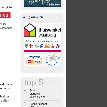
n acrylglas
Veilig winkelen
21:00
 verzonden
g
top 5
oestbruine
er in uw
1.
Actie
startsets
rdeel van
vanaf
€ 27,71
sluiten
2.
Focus tuinspot