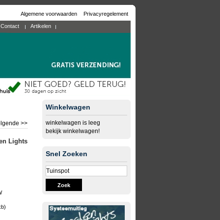
Algemene voorwaarden
Privacyregelement
Contact
Artikelen
Winkelwagen
winkelwagen is leeg
lgende >>
bekijk winkelwagen!
en Lights
Snel Zoeken
Zoek
W
xb)