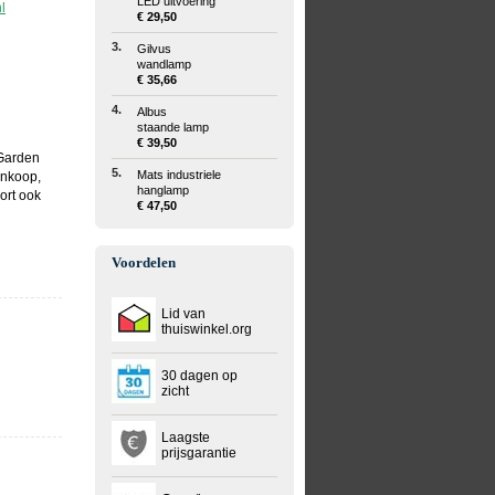
LED uitvoering
l
€ 29,50
3.
Gilvus
wandlamp
€ 35,66
4.
Albus
staande lamp
€ 39,50
Garden
5.
Mats industriele
ankoop,
hanglamp
ort ook
€ 47,50
Voordelen
Lid van
thuiswinkel.org
30 dagen op
zicht
Laagste
prijsgarantie