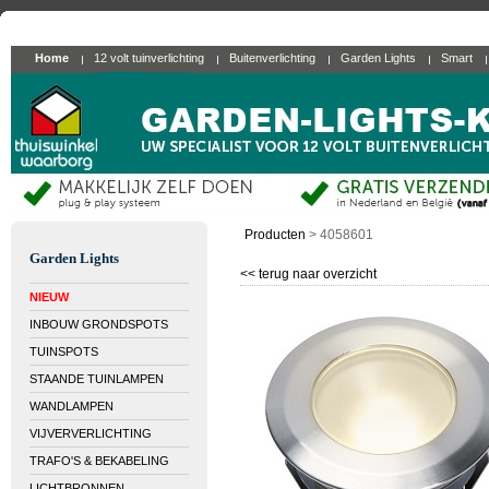
Home
12 volt tuinverlichting
Buitenverlichting
Garden Lights
Smart
Producten
>
4058601
Garden Lights
<< terug naar overzicht
NIEUW
INBOUW GRONDSPOTS
TUINSPOTS
STAANDE TUINLAMPEN
WANDLAMPEN
VIJVERVERLICHTING
TRAFO'S & BEKABELING
LICHTBRONNEN