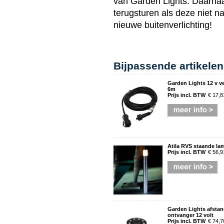
van
Garden Lights
. Daarna
terugsturen als deze niet n
nieuwe
buitenverlichting
!
Bijpassende artikelen
Garden Lights 12 v v
6m
Prijs incl. BTW
€ 17,8
Atila RVS staande la
Prijs incl. BTW
€ 56,9
Garden Lights afsta
ontvanger 12 volt
Prijs incl. BTW
€ 74,7