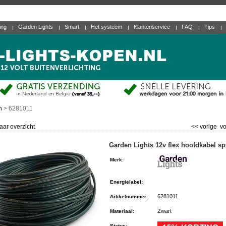
ting
Garden Lights
Smart
Het systeem
Klantenservice
FAQ
Tips
n
>
6281011
aar overzicht
<< vorige
vo
Garden Lights 12v flex hoofdkabel sp
Merk
:
Energielabel
:
6281011
Artikelnummer
:
Zwart
Materiaal
:
Status
: