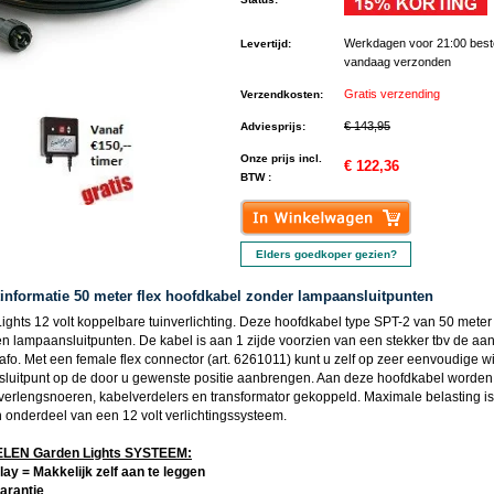
Werkdagen voor 21:00 best
Levertijd
:
vandaag verzonden
Gratis verzending
Verzendkosten
:
€ 143,95
Adviesprijs
:
Onze prijs incl.
€ 122,36
BTW :
Elders goedkoper gezien?
informatie 50 meter flex hoofdkabel zonder lampaansluitpunten
ights 12 volt koppelbare tuinverlichting. Deze hoofdkabel type SPT-2 van 50 meter
en lampaansluitpunten. De kabel is aan 1 zijde voorzien van een stekker tbv de aan
afo. Met een female flex connector (art. 6261011) kunt u zelf op zeer eenvoudige w
luitpunt op de door u gewenste positie aanbrengen. Aan deze hoofdkabel worden
verlengsnoeren, kabelverdelers en transformator gekoppeld. Maximale belasting is
n onderdeel van een 12 volt verlichtingssysteem.
EN Garden Lights SYSTEEM:
lay = Makkelijk zelf aan te leggen
garantie