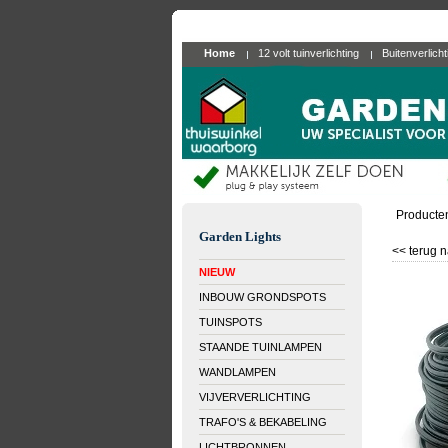
Home
12 volt tuinverlichting
Buitenverlich
Producte
Garden Lights
<< terug n
NIEUW
INBOUW GRONDSPOTS
TUINSPOTS
STAANDE TUINLAMPEN
WANDLAMPEN
VIJVERVERLICHTING
TRAFO'S & BEKABELING
LICHTBRONNEN