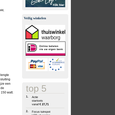
eld,
Veilig winkelen
 lengte
sluiting
ijze een
top 5
 de
 150 watt.
1.
Actie
startsets
vanaf
€ 27,71
2.
Focus tuinspot