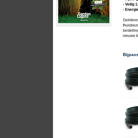
- Veilig 
- Energi
Geïntere
thuisbez
bestellin
nieuwe
b
Bijpas