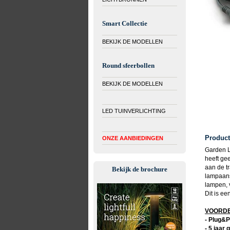
Smart Collectie
BEKIJK DE MODELLEN
Round sfeerbollen
BEKIJK DE MODELLEN
LED TUINVERLICHTING
Product
ONZE AANBIEDINGEN
Garden L
heeft ge
aan de tr
Bekijk de brochure
lampaans
lampen, 
Dit is ee
VOORDEL
- Plug&P
- 5 jaar 