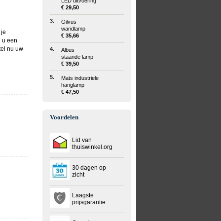
LED uitvoering
€ 29,50
3.
Gilvus
wandlamp
 je
€ 35,66
g u een
tel nu uw
4.
Albus
staande lamp
€ 39,50
5.
Mats industriele
hanglamp
€ 47,50
Voordelen
Lid van
thuiswinkel.org
30 dagen op
zicht
Laagste
prijsgarantie