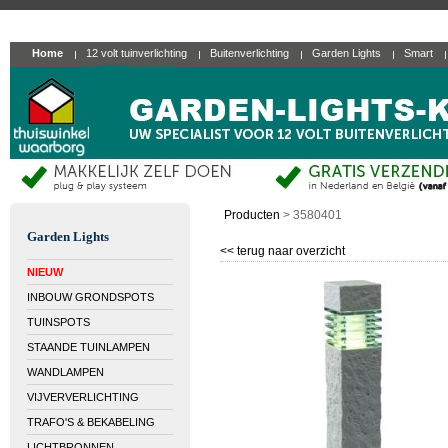
Home
12 volt tuinverlichting
Buitenverlichting
Garden Lights
Smart
Producten
>
3580401
Garden Lights
<< terug naar overzicht
NIEUW
INBOUW GRONDSPOTS
TUINSPOTS
STAANDE TUINLAMPEN
WANDLAMPEN
VIJVERVERLICHTING
TRAFO'S & BEKABELING
LICHTBRONNEN