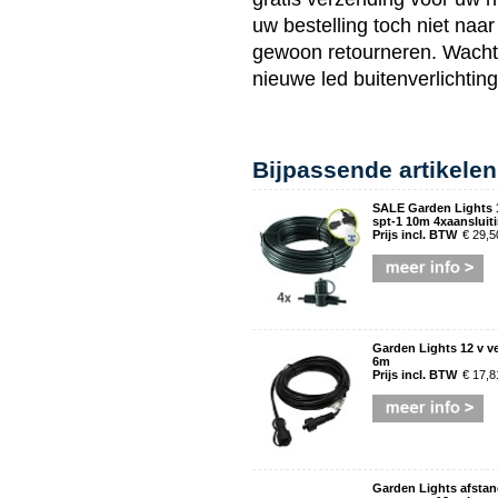
uw bestelling toch niet na
gewoon retourneren. Wacht d
nieuwe
led buitenverlichting
Bijpassende artikelen
SALE Garden Lights 
spt-1 10m 4xaansluit
Prijs incl. BTW
€ 29,5
Garden Lights 12 v v
6m
Prijs incl. BTW
€ 17,8
Garden Lights afsta