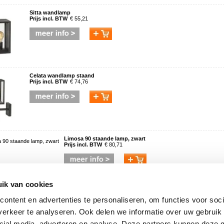
Sitta wandlamp
Prijs incl. BTW
€ 55,21
Celata wandlamp staand
Prijs incl. BTW
€ 74,76
Limosa 90 staande lamp, zwart
Prijs incl. BTW
€ 80,71
Grondspie voor Limosa staande lamp
ik van cookies
Prijs incl. BTW
€ 19,51
ontent en advertenties te personaliseren, om functies voor soci
erkeer te analyseren. Ook delen we informatie over uw gebruik 
cial media, adverteren en analyse. Deze partners kunnen deze