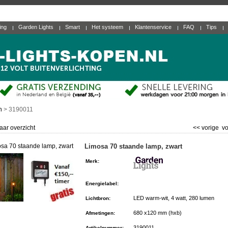
ting
Garden Lights
Smart
Het systeem
Klantenservice
FAQ
Tips
n
>
3190011
aar overzicht
<< vorige
vo
Limosa 70 staande lamp, zwart
Merk
:
Energielabel
:
LED warm-wit, 4 watt, 280 lumen
Lichtbron
:
680 x120 mm (hxb)
Afmetingen
:
3190011
Artikelnummer
: