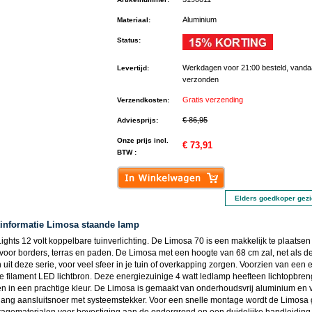
Aluminium
Materiaal
:
Status
:
Werkdagen voor 21:00 besteld, vand
Levertijd
:
verzonden
Gratis verzending
Verzendkosten
:
€ 86,95
Adviesprijs
:
Onze prijs incl.
€ 73,91
BTW :
Elders goedkoper gez
informatie Limosa staande lamp
ghts 12 volt koppelbare tuinverlichting. De Limosa 70 is een makkelijk te plaatsen
 voor borders, terras en paden. De Limosa met een hoogte van 68 cm zal, net als d
uit deze serie, voor veel sfeer in je tuin of overkapping zorgen. Voorzien van een e
e filament LED lichtbron. Deze energiezuinige 4 watt ledlamp heefteen lichtopbren
n in een prachtige kleur. De Limosa is gemaakt van onderhoudsvrij aluminium en 
lang aansluitsnoer met systeemstekker. Voor een snelle montage wordt de Limosa