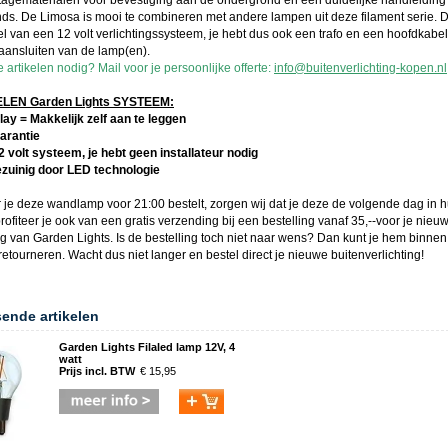
agematerialen voor bevestiging aan de ondergrond en een duidelijke handleiding 
ds. De Limosa is mooi te combineren met andere lampen uit deze filament serie. Di
l van een 12 volt verlichtingssysteem, je hebt dus ook een trafo en een hoofdkabe
 aansluiten van de lamp(en).
artikelen nodig? Mail voor je persoonlijke offerte:
info@buitenverlichting-kopen.nl
EN Garden Lights SYSTEEM:
lay = Makkelijk zelf aan te leggen
garantie
12 volt systeem, je hebt geen installateur nodig
ezuinig door LED technologie
 je deze
wandlamp
voor 21:00 bestelt, zorgen wij dat je deze de volgende dag in hu
rofiteer je ook van een gratis verzending bij een bestelling vanaf 35,--voor je nieu
ing van
Garden Lights
. Is de bestelling toch niet naar wens? Dan kunt je hem binne
etourneren. Wacht dus niet langer en bestel direct je nieuwe
buitenverlichting
!
sende artikelen
Garden Lights Filaled lamp 12V, 4
watt
Prijs incl. BTW
€ 15,95