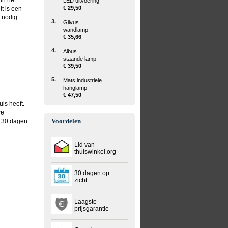
in het
LED uitvoering
€ 29,50
t is een
l nodig
3.
Gilvus
wandlamp
€ 35,66
4.
Albus
staande lamp
€ 39,50
5.
Mats industriele
hanglamp
€ 47,50
is heeft.
we
Voordelen
n 30 dagen
Lid van
thuiswinkel.org
30 dagen op
zicht
Laagste
prijsgarantie