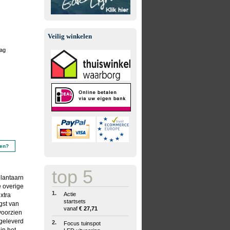
Veilig winkelen
aag
ien?
top 5
 lantaarn
e overige
1.
Actie
xtra
startsets
gst van
vanaf
€ 27,71
voorzien
 geleverd
2.
Focus tuinspot