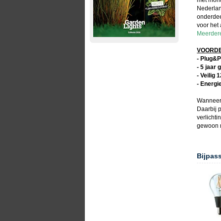
met mont
Nederlan
onderdee
voor het
Meerdere 
VOORDEL
- Plug&P
- 5 jaar 
- Veilig 
- Energi
Wanneer
Daarbij p
verlicht
gewoon r
Bijpas