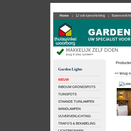
Home
12 volt tuinverlichting
Buitenverlich
Producte
Garden Lights
<< terug n
NIEUW
INBOUW GRONDSPOTS
TUINSPOTS
STAANDE TUINLAMPEN
WANDLAMPEN
VIJVERVERLICHTING
TRAFO'S & BEKABELING
LICHTBRONNEN