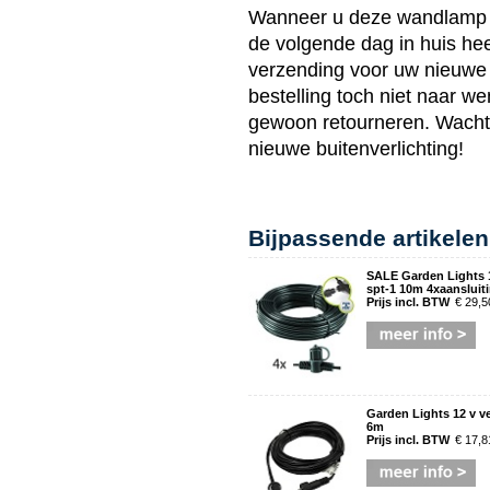
Wanneer u deze
wandlamp
de volgende dag in huis heef
verzending voor uw nieuwe 
bestelling toch niet naar 
gewoon retourneren. Wacht d
nieuwe
buitenverlichting
!
Bijpassende artikelen
SALE Garden Lights 
spt-1 10m 4xaansluit
Prijs incl. BTW
€ 29,5
Garden Lights 12 v v
6m
Prijs incl. BTW
€ 17,8