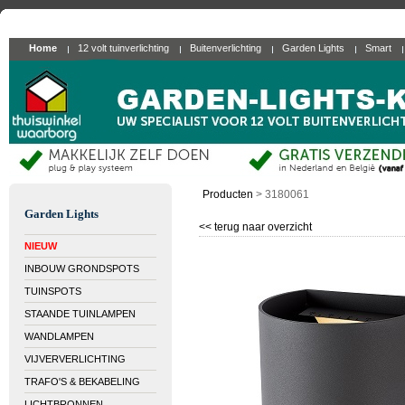
Home
12 volt tuinverlichting
Buitenverlichting
Garden Lights
Smart
Producten
>
3180061
Garden Lights
<< terug naar overzicht
NIEUW
INBOUW GRONDSPOTS
TUINSPOTS
STAANDE TUINLAMPEN
WANDLAMPEN
VIJVERVERLICHTING
TRAFO'S & BEKABELING
LICHTBRONNEN