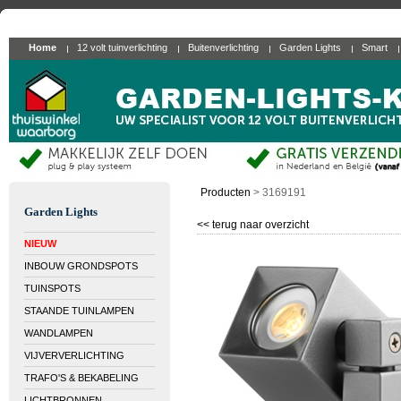
Home
12 volt tuinverlichting
Buitenverlichting
Garden Lights
Smart
Producten
>
3169191
Garden Lights
<< terug naar overzicht
NIEUW
INBOUW GRONDSPOTS
TUINSPOTS
STAANDE TUINLAMPEN
WANDLAMPEN
VIJVERVERLICHTING
TRAFO'S & BEKABELING
LICHTBRONNEN