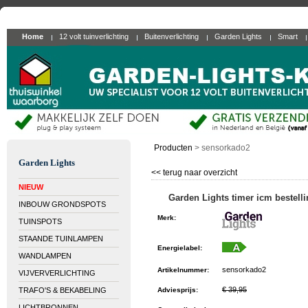
Home
12 volt tuinverlichting
Buitenverlichting
Garden Lights
Smart
Producten
>
sensorkado2
Garden Lights
<< terug naar overzicht
NIEUW
Garden Lights timer icm bestelli
INBOUW GRONDSPOTS
Merk
:
TUINSPOTS
STAANDE TUINLAMPEN
Energielabel
:
WANDLAMPEN
sensorkado2
Artikelnummer
:
VIJVERVERLICHTING
€ 39,95
TRAFO'S & BEKABELING
Adviesprijs
:
LICHTBRONNEN