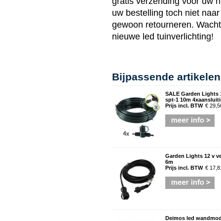
gratis verzending voor uw n
uw bestelling toch niet na
gewoon retourneren. Wacht d
nieuwe
led tuinverlichting
!
Bijpassende artikelen
SALE Garden Lights 
spt-1 10m 4xaansluit
Prijs incl. BTW
€ 29,5
Garden Lights 12 v v
6m
Prijs incl. BTW
€ 17,8
Deimos led wandmode