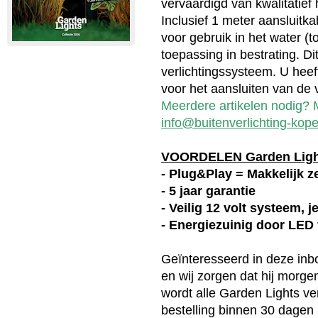
vervaardigd van kwalitati
Inclusief 1 meter aansluitk
voor gebruik in het water (t
toepassing in bestrating. Di
verlichtingssysteem. U heef
voor het aansluiten van de v
Meerdere artikelen nodig? M
info@buitenverlichting-kope
VOORDELEN Garden Lig
- Plug&Play = Makkelijk ze
- 5 jaar garantie
- Veilig 12 volt systeem, 
- Energiezuinig door LED
Geïnteresseerd in deze
inb
en wij zorgen dat hij morge
wordt alle
Garden Lights
ver
bestelling binnen 30 dagen r