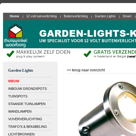
Home
12 volt tuinverlichting
Buitenverlichting
Garden Lights
Smart
Garden Lights
<< terug naar overzicht
NIEUW
INBOUW GRONDSPOTS
TUINSPOTS
STAANDE TUINLAMPEN
WANDLAMPEN
VIJVERVERLICHTING
TRAFO'S & BEKABELING
LICHTBRONNEN