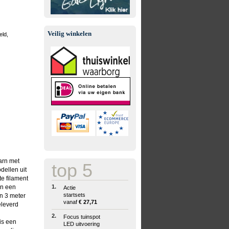
Veilig winkelen
eld,
arn met
top 5
dellen uit
te filament
in een
1.
Actie
startsets
n 3 meter
vanaf
€ 27,71
eleverd
2.
Focus tuinspot
is een
LED uitvoering