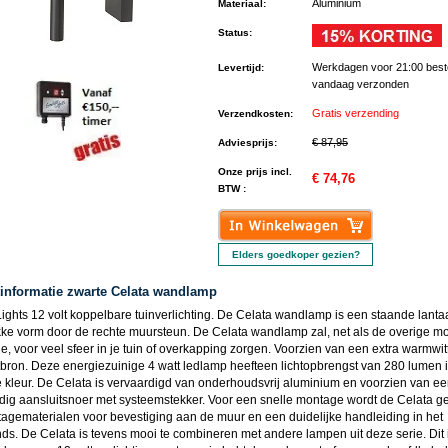
Aluminium
Materiaal
:
Status
:
Werkdagen voor 21:00 best
Levertijd
:
vandaag verzonden
Gratis verzending
Verzendkosten
:
€ 87,95
Adviesprijs
:
Onze prijs incl.
€ 74,76
BTW :
Elders goedkoper gezien?
informatie zwarte Celata wandlamp
ights 12 volt koppelbare tuinverlichting. De Celata wandlamp is een staande lanta
kke vorm door de rechte muursteun. De Celata wandlamp zal, net als de overige mo
e, voor veel sfeer in je tuin of overkapping zorgen. Voorzien van een extra warmwit
tbron. Deze energiezuinige 4 watt ledlamp heefteen lichtopbrengst van 280 lumen 
e kleur. De Celata is vervaardigd van onderhoudsvrij aluminium en voorzien van ee
dig aansluitsnoer met systeemstekker. Voor een snelle montage wordt de Celata g
agematerialen voor bevestiging aan de muur en een duidelijke handleiding in het
ds. De Celata is tevens mooi te combineren met andere lampen uit deze serie. Dit 