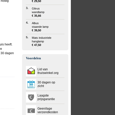
l nodig
€ 29,50
3.
Gilvus
wandlamp
€ 35,66
4.
Albus
staande lamp
€ 39,50
5.
Mats industriele
hanglamp
is heeft.
€ 47,50
we
n 30 dagen
Voordelen
Lid van
thuiswinkel.org
30 dagen op
zicht
Laagste
prijsgarantie
Geen/lage
verzendkosten