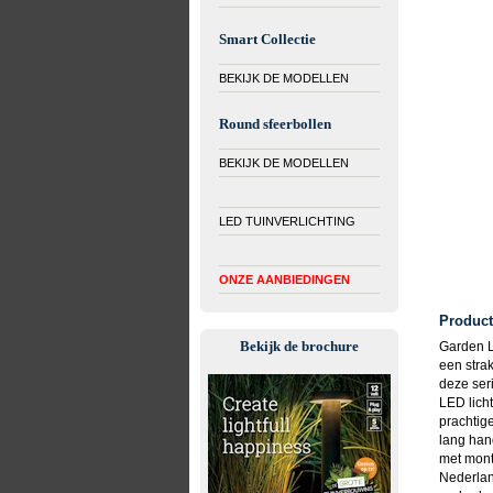
Smart Collectie
BEKIJK DE MODELLEN
Round sfeerbollen
BEKIJK DE MODELLEN
LED TUINVERLICHTING
ONZE AANBIEDINGEN
Product
Bekijk de brochure
Garden L
een stra
deze seri
LED lich
prachtig
lang han
met mont
Nederlan