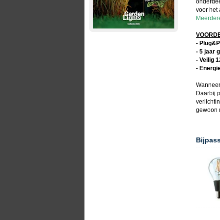
onderdee
voor het
Meerdere 
VOORDEL
- Plug&P
- 5 jaar 
- Veilig 
- Energi
Wanneer
Daarbij p
verlicht
gewoon r
Bijpas