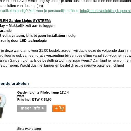
l van een 12 volt verlichtingssysteem, je hebt dus ook een trafo en een hoofdkabe
 aansluiten van de lamp(en).
artikelen nodig? Mail voor je persoonlijke offerte:
info@buitenverlichting-kopen.nl
EN Garden Lights SYSTEEM:
lay = Makkelijk zelf aan te leggen
garantie
12 volt systeem, je hebt geen installateur nodig
ezuinig door LED technologie
 je deze
wandlamp
voor 21:00 bestelt, zorgen wij dat je deze de volgende dag in hu
rofiteer je ook van een gratis verzending bij een bestelling vanaf 35,--voor je nieu
ing van
Garden Lights
. Is de bestelling toch niet naar wens? Dan kunt je hem binne
etourneren. Wacht dus niet langer en bestel direct je nieuwe
buitenverlichting
!
sende artikelen
Garden Lights Filaled lamp 12V, 4
watt
Prijs incl. BTW
€ 15,95
Sitta wandlamp