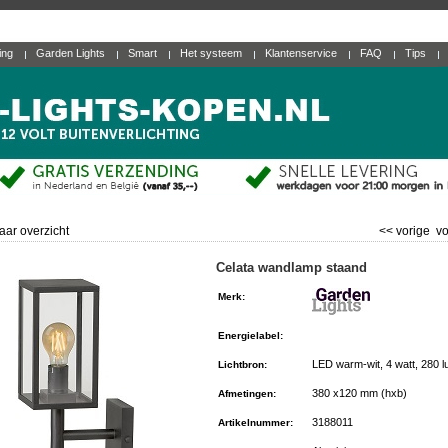
ting
Garden Lights
Smart
Het systeem
Klantenservice
FAQ
Tips
aar overzicht
<< vorige
vo
Celata wandlamp staand
Merk
:
Energielabel
:
LED warm-wit, 4 watt, 280 
Lichtbron
:
380 x120 mm (hxb)
Afmetingen
:
3188011
Artikelnummer
: