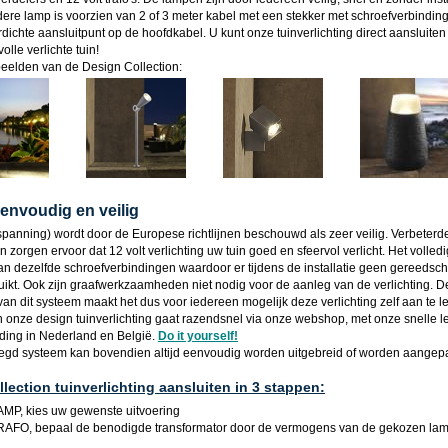
dere lamp is voorzien van 2 of 3 meter kabel met een stekker met schroefverbinding
dichte aansluitpunt op de hoofdkabel. U kunt onze tuinverlichting direct aansluite
olle verlichte tuin!
eelden van de Design Collection:
 eenvoudig en veilig
gspanning) wordt door de Europese richtlijnen beschouwd als zeer veilig. Verbeterd
 zorgen ervoor dat 12 volt verlichting uw tuin goed en sfeervol verlicht. Het volle
van dezelfde schroefverbindingen waardoor er tijdens de installatie geen gereedsch
ikt. Ook zijn graafwerkzaamheden niet nodig voor de aanleg van de verlichting. De
an dit systeem maakt het dus voor iedereen mogelijk deze verlichting zelf aan te l
n onze design tuinverlichting gaat razendsnel via onze webshop, met onze snelle l
nding in Nederland en België.
Do it yourself!
egd systeem kan bovendien altijd eenvoudig worden uitgebreid of worden aangepa
lection tuinverlichting aansluiten in 3 stappen:
MP, kies uw gewenste uitvoering
AFO, bepaal de benodigde transformator door de vermogens van de gekozen lam