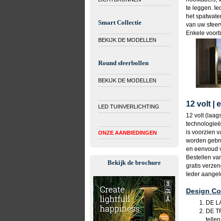
te leggen. Ie
het spatwater
Smart Collectie
van uw sfeerv
Enkele voorb
BEKIJK DE MODELLEN
Round sfeerbollen
BEKIJK DE MODELLEN
12 volt |
LED TUINVERLICHTING
12 volt (laa
technologieën
is voorzien 
ONZE AANBIEDINGEN
worden gebru
en eenvoud v
Bestellen va
Bekijk de brochure
gratis verze
Ieder aangel
Design Col
DE LA
DE TR
tellen