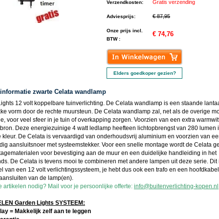
Gratis verzending
Verzendkosten
:
€ 87,95
Adviesprijs
:
Onze prijs incl.
€ 74,76
BTW :
Elders goedkoper gezien?
informatie zwarte Celata wandlamp
ights 12 volt koppelbare tuinverlichting. De Celata wandlamp is een staande lanta
kke vorm door de rechte muursteun. De Celata wandlamp zal, net als de overige mo
e, voor veel sfeer in je tuin of overkapping zorgen. Voorzien van een extra warmwit
tbron. Deze energiezuinige 4 watt ledlamp heefteen lichtopbrengst van 280 lumen 
e kleur. De Celata is vervaardigd van onderhoudsvrij aluminium en voorzien van ee
dig aansluitsnoer met systeemstekker. Voor een snelle montage wordt de Celata g
agematerialen voor bevestiging aan de muur en een duidelijke handleiding in het
ds. De Celata is tevens mooi te combineren met andere lampen uit deze serie. Dit 
l van een 12 volt verlichtingssysteem, je hebt dus ook een trafo en een hoofdkabe
 aansluiten van de lamp(en).
artikelen nodig? Mail voor je persoonlijke offerte:
info@buitenverlichting-kopen.nl
EN Garden Lights SYSTEEM:
lay = Makkelijk zelf aan te leggen