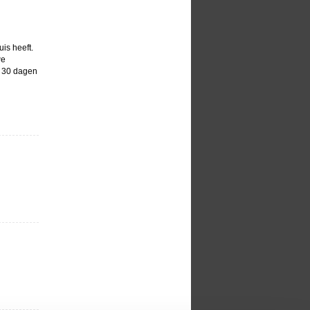
is heeft.
we
n 30 dagen