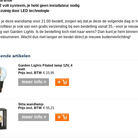
garantie
12 volt systeem, je hebt geen installateur nodig
ezuinig door LED technologie
 je deze
wandlamp
voor 21:00 bestelt, zorgen wij dat je deze de volgende dag in hu
rofiteer je ook van een gratis verzending bij een bestelling vanaf 35,--voor je nieu
ing van
Garden Lights
. Is de bestelling toch niet naar wens? Dan kunt je hem binne
etourneren. Wacht dus niet langer en bestel direct je nieuwe
buitenverlichting
!
sende artikelen
Garden Lights Filaled lamp 12V, 4
watt
Prijs incl. BTW
€ 15,95
Sitta wandlamp
Prijs incl. BTW
€ 55,21