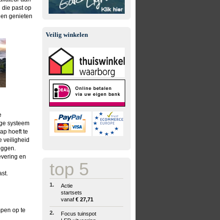
 die past op
n en genieten
Veilig winkelen
e
dige systeem
ap hoeft te
 veiligheid
eggen.
evering en
top 5
st.
1.
Actie
startsets
vanaf
€ 27,71
pen op te
2.
Focus tuinspot