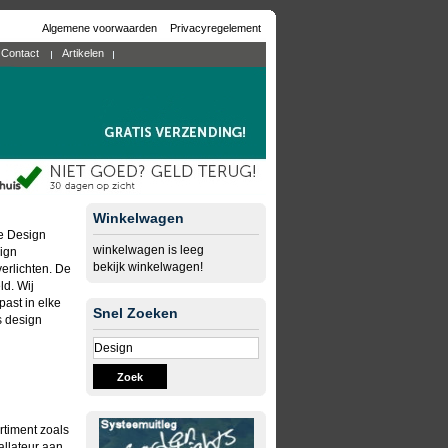
Algemene voorwaarden
Privacyregelement
Contact
Artikelen
Winkelwagen
ve Design
winkelwagen is leeg
ign
bekijk winkelwagen!
erlichten. De
ld. Wij
ast in elke
Snel Zoeken
s design
Zoek
rtiment zoals
allateur aan