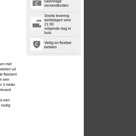
Geen/lage
verzendkosten
Snelle levering
werkdagen voor
21:00
volgende dag in
huis
Veilig en flexibel
betalen
arn met
dellen uit
te filament
in een
n 3 meter
eleverd
is een
l nodig