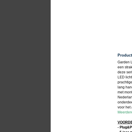
Product
Garden L
een stra
deze seri
LED lich
prachtig
lang han
met mont
Nederlan
onderdee
voor het
Meerdere 
VOORDEL
- Plug&P