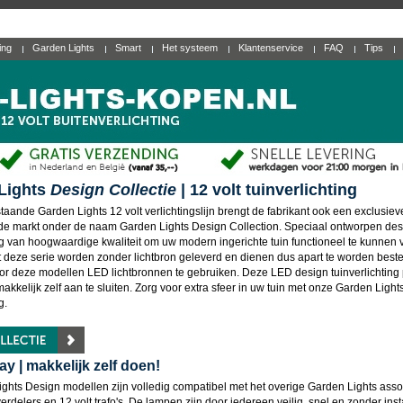
ting
Garden Lights
Smart
Het systeem
Klantenservice
FAQ
Tips
Lights
Design Collectie
| 12 volt tuinverlichting
taande Garden Lights 12 volt verlichtingslijn brengt de fabrikant ook een exclusie
 de markt onder de naam Garden Lights Design Collection. Speciaal ontworpen des
ing van hoogwaardige kwaliteit om uw modern ingerichte tuin functioneel te kunnen v
t deze serie worden zonder lichtbron geleverd en dienen dus apart te worden beste
or deze modellen LED lichtbronnen te gebruiken. Deze LED design tuinverlichting p
makkelijk zelf aan te sluiten. Zorg voor extra sfeer in uw tuin met onze Garden Light
g.
ay | makkelijk zelf doen!
ghts Design modellen zijn volledig compatibel met het overige Garden Lights asso
erdelers en 12 volt trafo's. De lampen zijn door iedereen veilig, snel en zonder inst