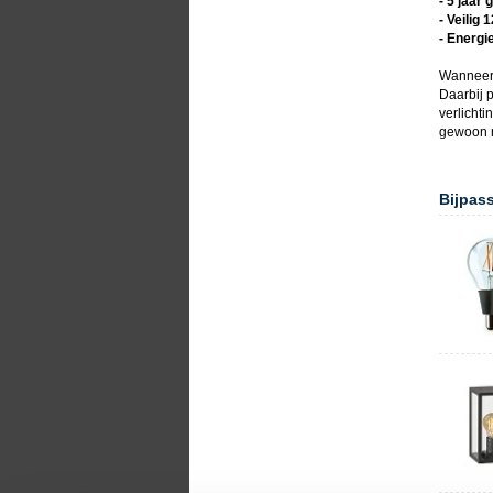
- 5 jaar 
- Veilig 
- Energi
Wanneer
Daarbij p
verlicht
gewoon r
Bijpas