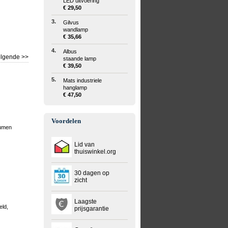
LED uitvoering
€ 29,50
3.
Gilvus
wandlamp
€ 35,66
4.
Albus
lgende >>
staande lamp
€ 39,50
5.
Mats industriele
hanglamp
€ 47,50
Voordelen
lumen
Lid van
thuiswinkel.org
30 dagen op
zicht
Laagste
eld,
prijsgarantie