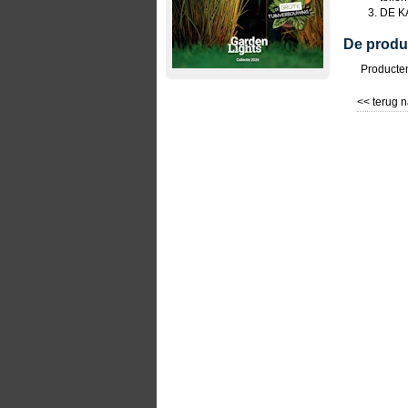
DE KA
De produ
Producte
<< terug n