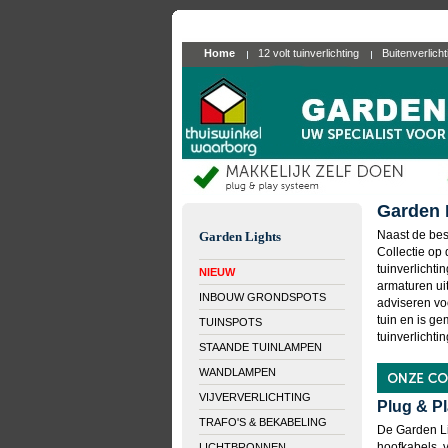
Home
12 volt tuinverlichting
Buitenverlich
Garden 
Naast de bes
Garden Lights
Collectie op
tuinverlicht
NIEUW
armaturen ui
INBOUW GRONDSPOTS
adviseren vo
tuin en is ge
TUINSPOTS
tuinverlichtin
STAANDE TUINLAMPEN
WANDLAMPEN
VIJVERVERLICHTING
Plug & Pl
TRAFO'S & BEKABELING
De Garden Li
hoofkabels, v
LICHTBRONNEN