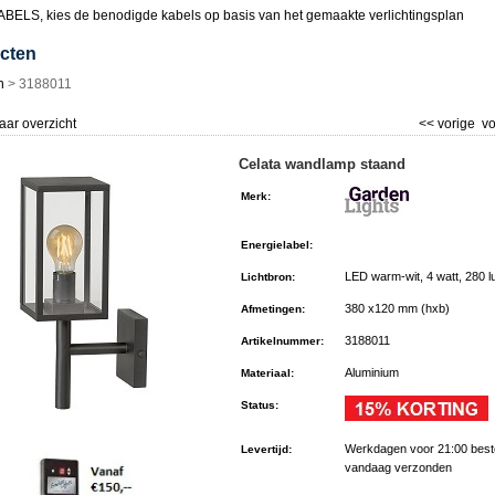
BELS, kies de benodigde kabels op basis van het gemaakte verlichtingsplan
cten
n
>
3188011
aar overzicht
<< vorige
vo
Celata wandlamp staand
Merk
:
Energielabel
:
LED warm-wit, 4 watt, 280 
Lichtbron
:
380 x120 mm (hxb)
Afmetingen
:
3188011
Artikelnummer
:
Aluminium
Materiaal
:
Status
:
Werkdagen voor 21:00 best
Levertijd
:
vandaag verzonden