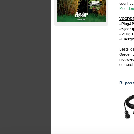
voor het 
Meerdere
VOORDEL
- Plug&P
- 5 jaar 
- Veilig 
- Energi
Bestel d
Garden L
niet tev
dus snel
Bijpas