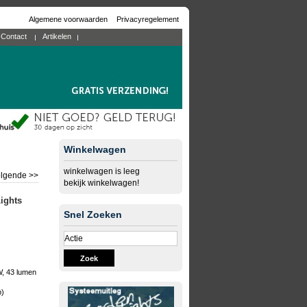
Algemene voorwaarden
Privacyregelement
Contact
Artikelen
Winkelwagen
winkelwagen is leeg
lgende >>
bekijk winkelwagen!
ights
Snel Zoeken
Zoek
, 43 lumen
b)