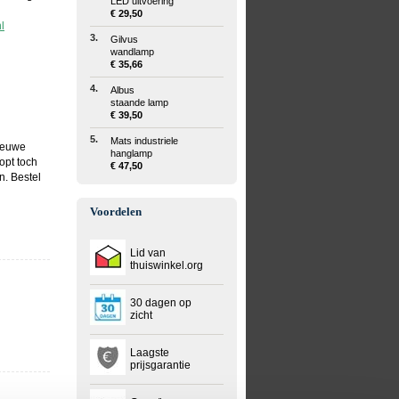
LED uitvoering
€ 29,50
l
3.
Gilvus
wandlamp
€ 35,66
4.
Albus
staande lamp
€ 39,50
5.
Mats industriele
nieuwe
hanglamp
oopt toch
€ 47,50
n. Bestel
Voordelen
Lid van
thuiswinkel.org
30 dagen op
zicht
Laagste
prijsgarantie