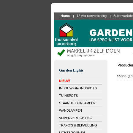
Home
12 volt tuinverlichting
Buitenverlich
Producte
Garden Lights
<< terug n
NIEUW
INBOUW GRONDSPOTS
TUINSPOTS
STAANDE TUINLAMPEN
WANDLAMPEN
VIJVERVERLICHTING
TRAFO'S & BEKABELING
LICHTBRONNEN