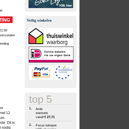
et
Veilig winkelen
21:00
 verzonden
zending
top 5
en
1.
Actie
 met 12
startsets
vanaf
€ 27,71
uin.
de. Dit is
2.
Focus tuinspot
l nodig