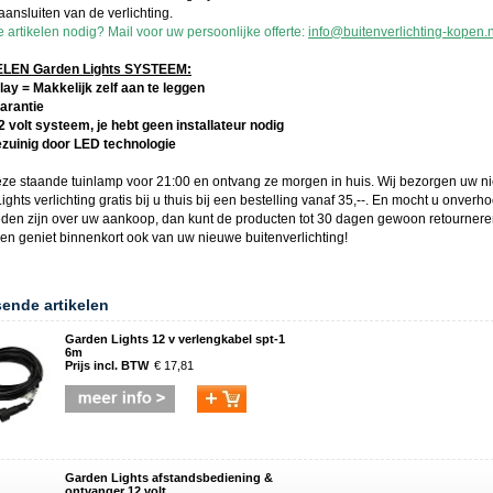
aansluiten van de verlichting.
 artikelen nodig? Mail voor uw persoonlijke offerte:
info@buitenverlichting-kopen.n
EN Garden Lights SYSTEEM:
lay = Makkelijk zelf aan te leggen
garantie
12 volt systeem, je hebt geen installateur nodig
ezuinig door LED technologie
eze
staande tuinlamp
voor 21:00 en ontvang ze morgen in huis. Wij bezorgen uw 
ights
verlichting gratis bij u thuis bij een bestelling vanaf 35,--. En mocht u onverh
reden zijn over uw aankoop, dan kunt de producten tot 30 dagen gewoon retournere
 en geniet binnenkort ook van uw nieuwe
buitenverlichting
!
sende artikelen
Garden Lights 12 v verlengkabel spt-1
6m
Prijs incl. BTW
€ 17,81
Garden Lights afstandsbediening &
ontvanger 12 volt