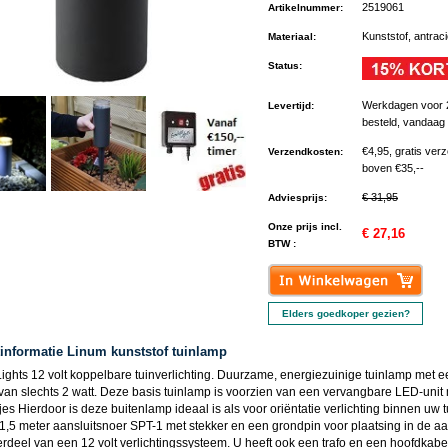
2519061
Artikelnummer
:
Kunststof, antraci
Materiaal
:
Status
:
Werkdagen voor 
Levertijd
:
besteld, vandaag
€4,95, gratis ver
Verzendkosten
:
boven €35,--
€ 31,95
Adviesprijs
:
Onze prijs incl.
€ 27,16
BTW :
Elders goedkoper gezien?
informatie Linum kunststof tuinlamp
ights 12 volt koppelbare tuinverlichting. Duurzame, energiezuinige tuinlamp met e
 van slechts 2 watt. Deze basis tuinlamp is voorzien van een vervangbare LED-unit
s Hierdoor is deze buitenlamp ideaal is als voor oriëntatie verlichting binnen uw t
 1,5 meter aansluitsnoer SPT-1 met stekker en een grondpin voor plaatsing in de aar
rdeel van een 12 volt verlichtingssysteem. U heeft ook een trafo en een hoofdkabe