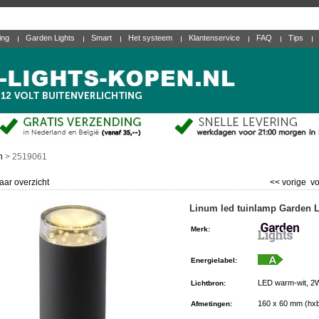
ting
Garden Lights
Smart
Het systeem
Klantenservice
FAQ
Tips
n
>
2519061
aar overzicht
<< vorige
vo
Linum led tuinlamp Garden L
Merk
:
Energielabel
:
LED warm-wit, 2W
Lichtbron
:
160 x 60 mm (hx
Afmetingen
: